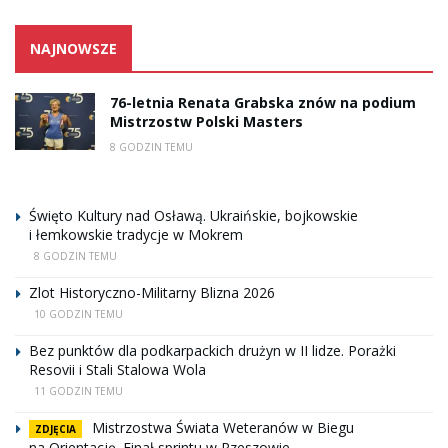
NAJNOWSZE
76-letnia Renata Grabska znów na podium
Mistrzostw Polski Masters
8 GODZIN TEMU
Święto Kultury nad Osławą. Ukraińskie, bojkowskie
i łemkowskie tradycje w Mokrem
8 GODZIN TEMU
Zlot Historyczno-Militarny Blizna 2026
10 GODZIN TEMU
Bez punktów dla podkarpackich drużyn w II lidze. Porażki
Resovii i Stali Stalowa Wola
11 GODZIN TEMU
Mistrzostwa Świata Weteranów w Biegu
ZDJĘCIA
na Orientację. Finał sprintu w Rzeszowie