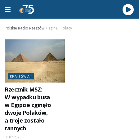
Polskie Radio Rzeszów
>
zginęli Polacy
KRAJ I ŚWIAT
Rzecznik MSZ:
W wypadku busa
w Egipcie zginęło
dwoje Polaków,
a troje zostało
rannych
30.07.2025