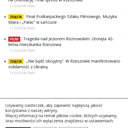
11 GODZIN TEMU
Finał Podkarpackiego Szlaku Filmowego. Muzyka
ZDJĘCIA
Kilara i „Pałac” w Łańcucie
11 GODZIN TEMU
Tragedia nad Jeziorem Rożnowskim. Utonęła 42-
PILNE
letnia mieszkanka Rzeszowa
11 GODZIN TEMU
„Nie bądź obojętny”. W Rzeszowie manifestowano
ZDJĘCIA
solidarność z Ukrainą
12 GODZIN TEMU
Używamy ciasteczek, aby zapewnić najlepszą jakość
korzystania z naszej witryny.
Więcej informacji na temat plików cookie, których używamy,
oraz możliwości ich wyłączenia znajdziesz w ustawieniach.
Copyright © 2026Polskie Radio Rzeszów S.A. w likwidacj.