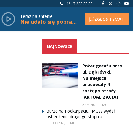
+48 17 222 22 22
Teraz na antenie
ZGŁOŚ TEMAT
Nie udało się pobrać tytułu.
NAJNOWSZE
Pożar garażu przy
ul. Dąbrówki.
Na miejscu
pracowały 4
zastępy straży
[AKTUALIZACJA]
27 MINUT TEMU
Burze na Podkarpaciu. IMGW wydał
ostrzeżenie drugiego stopnia
1 GODZINĘ TEMU