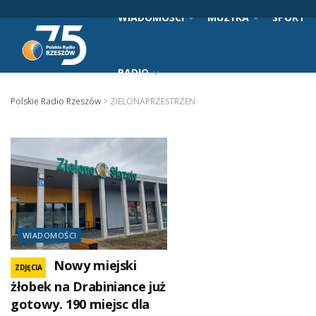
WIADOMOŚCI
MUZYKA
SPORT
RADIO
Polskie Radio Rzeszów
>
ZIELONAPRZESTRZEN
WIADOMOŚCI
Nowy miejski
ZDJĘCIA
żłobek na Drabiniance już
gotowy. 190 miejsc dla