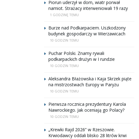
Piorun uderzył w dom, wiatr porwał
namiot. Strażacy interweniowali 19 razy
1 GODZINĘ TEMU
Burze nad Podkarpaciem. Uszkodzony
budynek gospodarczy w Wierzawicach
10 GODZIN TEMU
Puchar Polski. Znamy rywali
podkarpackich drużyn w I rundzie
10 GODZIN TEMU
Aleksandra Błażowska i Kaja Skrzek piąte
na mistrzostwach Europy w Paryżu
10 GODZIN TEMU
Pierwsza rocznica prezydentury Karola
Nawrockiego. Jak oceniają go Polacy?
10 GODZIN TEMU
„Krewki Rajd 2026” w Rzeszowie.
Krwiodawcy oddali blisko 28 litrów krwi