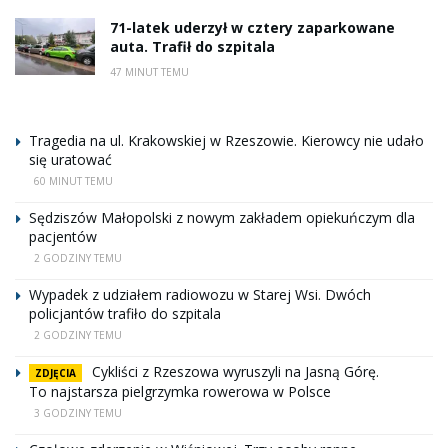
71-latek uderzył w cztery zaparkowane
auta. Trafił do szpitala
47 MINUT TEMU
Tragedia na ul. Krakowskiej w Rzeszowie. Kierowcy nie udało
się uratować
60 MINUT TEMU
Sędziszów Małopolski z nowym zakładem opiekuńczym dla
pacjentów
2 GODZINY TEMU
Wypadek z udziałem radiowozu w Starej Wsi. Dwóch
policjantów trafiło do szpitala
2 GODZINY TEMU
Cykliści z Rzeszowa wyruszyli na Jasną Górę.
ZDJĘCIA
To najstarsza pielgrzymka rowerowa w Polsce
3 GODZINY TEMU