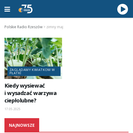
Polskie Radio Rzeszów
>
zimny maj
ZAGLĄDAMY KWIATKOM W
PŁATKI
Kiedy wysiewać
i wysadzać warzywa
ciepłolubne?
17.05.2025
NAJNOWSZE