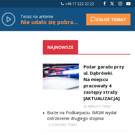
+48 17 222 22 22
Teraz na antenie
ZGŁOŚ TEMAT
Nie udało się pobrać tytułu.
NAJNOWSZE
Pożar garażu przy
ul. Dąbrówki.
Na miejscu
pracowały 4
zastępy straży
[AKTUALIZACJA]
52 MINUTY TEMU
Burze na Podkarpaciu. IMGW wydał
ostrzeżenie drugiego stopnia
2 GODZINY TEMU