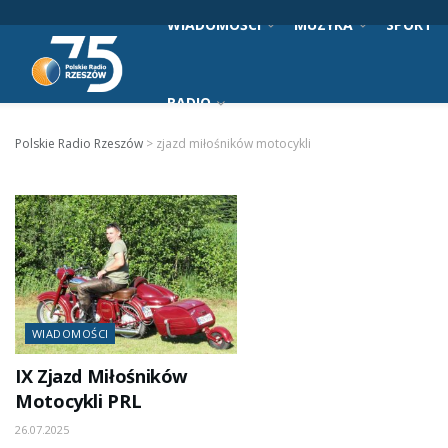
WIADOMOŚCI
MUZYKA
SPORT
RADIO
Polskie Radio Rzeszów
>
zjazd miłośników motocykli
WIADOMOŚCI
IX Zjazd Miłośników
Motocykli PRL
26.07.2025