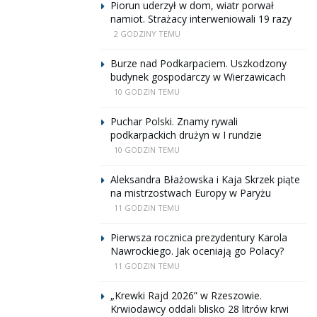
Piorun uderzył w dom, wiatr porwał
namiot. Strażacy interweniowali 19 razy
2 GODZINY TEMU
Burze nad Podkarpaciem. Uszkodzony
budynek gospodarczy w Wierzawicach
10 GODZIN TEMU
Puchar Polski. Znamy rywali
podkarpackich drużyn w I rundzie
10 GODZIN TEMU
Aleksandra Błażowska i Kaja Skrzek piąte
na mistrzostwach Europy w Paryżu
11 GODZIN TEMU
Pierwsza rocznica prezydentury Karola
Nawrockiego. Jak oceniają go Polacy?
11 GODZIN TEMU
„Krewki Rajd 2026” w Rzeszowie.
Krwiodawcy oddali blisko 28 litrów krwi