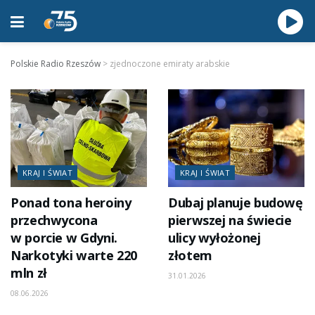
Polskie Radio Rzeszów
>
zjednoczone emiraty arabskie
KRAJ I ŚWIAT
KRAJ I ŚWIAT
Ponad tona heroiny
Dubaj planuje budowę
przechwycona
pierwszej na świecie
w porcie w Gdyni.
ulicy wyłożonej
Narkotyki warte 220
złotem
mln zł
31.01.2026
08.06.2026