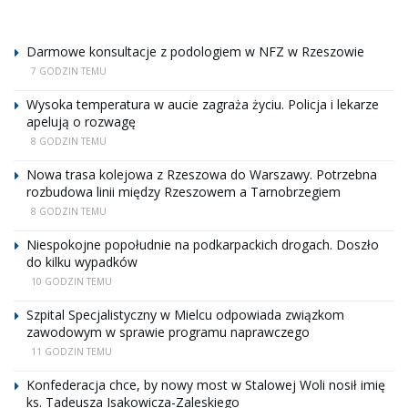
Darmowe konsultacje z podologiem w NFZ w Rzeszowie
7 GODZIN TEMU
Wysoka temperatura w aucie zagraża życiu. Policja i lekarze
apelują o rozwagę
8 GODZIN TEMU
Nowa trasa kolejowa z Rzeszowa do Warszawy. Potrzebna
rozbudowa linii między Rzeszowem a Tarnobrzegiem
8 GODZIN TEMU
Niespokojne popołudnie na podkarpackich drogach. Doszło
do kilku wypadków
10 GODZIN TEMU
Szpital Specjalistyczny w Mielcu odpowiada związkom
zawodowym w sprawie programu naprawczego
11 GODZIN TEMU
Konfederacja chce, by nowy most w Stalowej Woli nosił imię
ks. Tadeusza Isakowicza-Zaleskiego