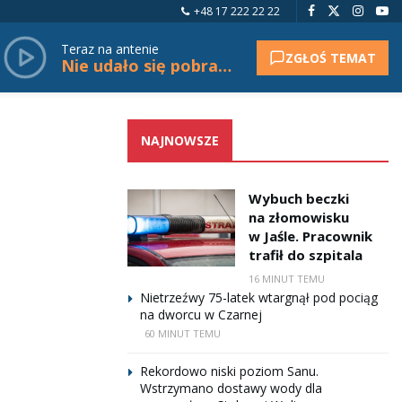
+48 17 222 22 22
Teraz na antenie
ZGŁOŚ TEMAT
Nie udało się pobrać tytułu.
NAJNOWSZE
Wybuch beczki
na złomowisku
w Jaśle. Pracownik
trafił do szpitala
16 MINUT TEMU
Nietrzeźwy 75-latek wtargnął pod pociąg
na dworcu w Czarnej
60 MINUT TEMU
Rekordowo niski poziom Sanu.
Wstrzymano dostawy wody dla