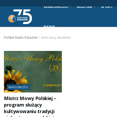
WIADOMOŚCI
MUZYKA
SPORT
RADIO
Polskie Radio Rzeszów
>
złote laury akademii
WIADOMOŚCI
Mistrz Mowy Polskiej –
program służący
kultywowaniu tradycji