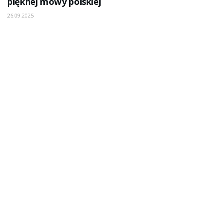
pięknej mowy polskiej
26.09.2025