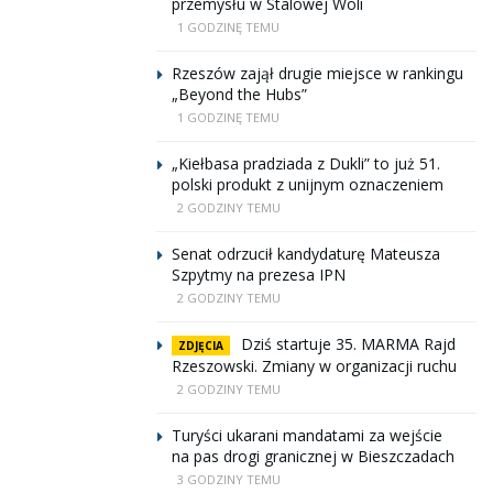
przemysłu w Stalowej Woli
1 GODZINĘ TEMU
Rzeszów zajął drugie miejsce w rankingu
„Beyond the Hubs”
1 GODZINĘ TEMU
„Kiełbasa pradziada z Dukli” to już 51.
polski produkt z unijnym oznaczeniem
2 GODZINY TEMU
Senat odrzucił kandydaturę Mateusza
Szpytmy na prezesa IPN
2 GODZINY TEMU
Dziś startuje 35. MARMA Rajd
ZDJĘCIA
Rzeszowski. Zmiany w organizacji ruchu
2 GODZINY TEMU
Turyści ukarani mandatami za wejście
na pas drogi granicznej w Bieszczadach
3 GODZINY TEMU