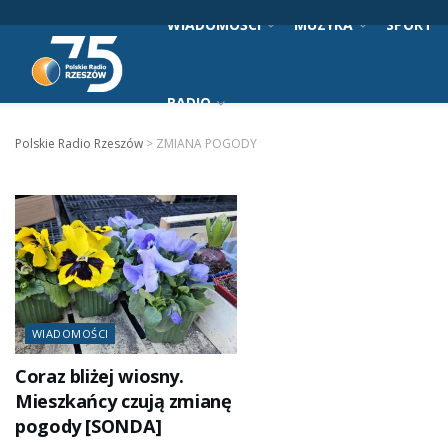
WIADOMOŚCI
MUZYKA
SPORT
RADIO
Polskie Radio Rzeszów
>
ZMIANA POGODY
WIADOMOŚCI
Coraz bliżej wiosny.
Mieszkańcy czują zmianę
pogody [SONDA]