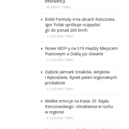
interwencji
49 MINUT TEMU
Bolid Formuły 4 na ulicach Rzeszowa.
Igor Polak spróbuje rozpędzić
go do ponad 200 km/h
1 GODZINĘ TEMU
Nowe MOP-y na S19 między Miejscem
Piastowym a Duklą już otwarte
2 GODZINY TEMU
Dębicki Jarmark Smaków, Antyków
i Rękodzieła. Rynek pełen regionalnych
produktów
3 GODZINY TEMU
Wielkie emocje na trasie 35. Rajdu
Rzeszowskiego. Utrudnienia w ruchu
w regionie
4 GODZINY TEMU