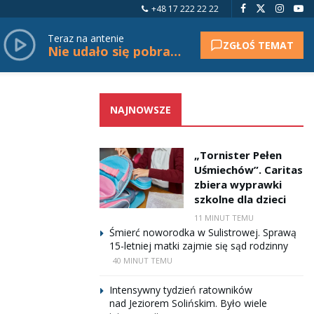
+48 17 222 22 22
Teraz na antenie
ZGŁOŚ TEMAT
Nie udało się pobrać tytułu.
NAJNOWSZE
„Tornister Pełen
Uśmiechów”. Caritas
zbiera wyprawki
szkolne dla dzieci
11 MINUT TEMU
Śmierć noworodka w Sulistrowej. Sprawą
15-letniej matki zajmie się sąd rodzinny
40 MINUT TEMU
Intensywny tydzień ratowników
nad Jeziorem Solińskim. Było wiele