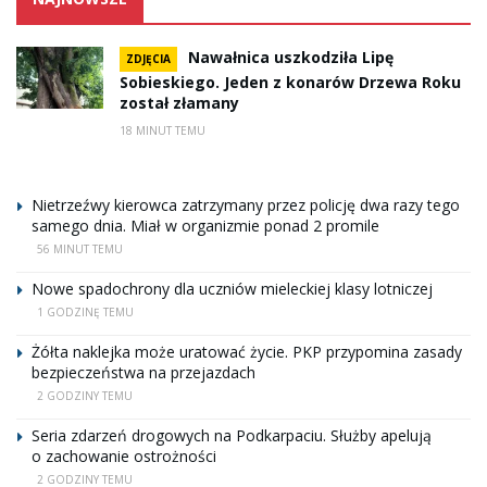
Nawałnica uszkodziła Lipę
ZDJĘCIA
Sobieskiego. Jeden z konarów Drzewa Roku
został złamany
18 MINUT TEMU
Nietrzeźwy kierowca zatrzymany przez policję dwa razy tego
samego dnia. Miał w organizmie ponad 2 promile
56 MINUT TEMU
Nowe spadochrony dla uczniów mieleckiej klasy lotniczej
1 GODZINĘ TEMU
Żółta naklejka może uratować życie. PKP przypomina zasady
bezpieczeństwa na przejazdach
2 GODZINY TEMU
Seria zdarzeń drogowych na Podkarpaciu. Służby apelują
o zachowanie ostrożności
2 GODZINY TEMU