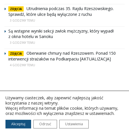
Utrudnienia podczas 35. Rajdu Rzeszowskiego.
ZDJĘCIA
Sprawdź, które ulice będą wyłączone z ruchu
3 GODZINY TEMU
Są wstępne wyniki sekcji zwłok mężczyzny, który wypadł
z okna hotelu w Sanoku
3 GODZINY TEMU
Oberwanie chmury nad Rzeszowem. Ponad 150
ZDJĘCIA
interwencji strażaków na Podkarpaciu [AKTUALIZACJA]
4 GODZINY TEMU
Używamy ciasteczek, aby zapewnić najlepszą jakość
korzystania z naszej witryny.
Więcej informacji na temat plików cookie, których używamy,
oraz możliwości ich wyłączenia znajdziesz w ustawieniach.
Copyright © 2026Polskie Radio Rzeszów S.A. w likwidacj.
Wszelkie prawa zastrzeżone.
Akceptuj
Odrzuć
Ustawienia