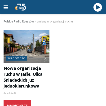
Polskie Radio Rzeszów
>
zmiany w organizacji ruchu
WIADOMOŚCI
Nowa organizacja
ruchu w Jaśle. Ulica
Śniadeckich już
jednokierunkowa
30.03.2026
NAJNOWSZE