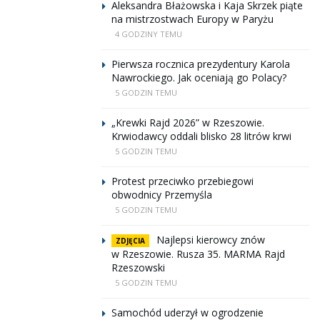
Aleksandra Błażowska i Kaja Skrzek piąte
na mistrzostwach Europy w Paryżu
4 GODZINY TEMU
Pierwsza rocznica prezydentury Karola
Nawrockiego. Jak oceniają go Polacy?
5 GODZIN TEMU
„Krewki Rajd 2026” w Rzeszowie.
Krwiodawcy oddali blisko 28 litrów krwi
5 GODZIN TEMU
Protest przeciwko przebiegowi
obwodnicy Przemyśla
5 GODZIN TEMU
Najlepsi kierowcy znów
ZDJĘCIA
w Rzeszowie. Rusza 35. MARMA Rajd
Rzeszowski
5 GODZIN TEMU
Samochód uderzył w ogrodzenie