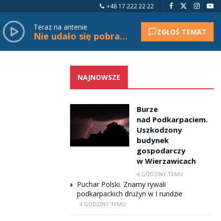
+48 17 222 22 22
Teraz na antenie
ZGŁOŚ TEMAT
Nie udało się pobrać tytułu.
NAJNOWSZE
Burze
nad Podkarpaciem.
Uszkodzony
budynek
gospodarczy
w Wierzawicach
4 GODZINY TEMU
Puchar Polski. Znamy rywali
podkarpackich drużyn w I rundzie
4 GODZINY TEMU