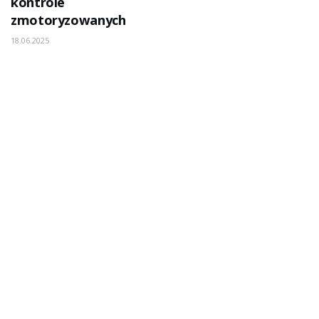
kontrole
zmotoryzowanych
18.06.2025