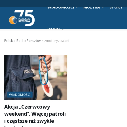
WIADOMOŚCI
MUZYKA
SPORT
RADIO
Polskie Radio Rzeszów
>
zmotoryzowani
WIADOMOŚCI
Akcja „Czerwcowy
weekend”. Więcej patroli
i częstsze niż zwykle