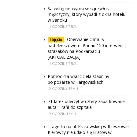
Są wstępne wyniki sekcji zwłok
mężczyzny, który wypadł z okna hotelu
w Sanoku
1 GODZINĘ TEMU
Oberwanie chmury
ZDJĘCIA
nad Rzeszowem. Ponad 150 interwencji
strażaków na Podkarpaciu
[AKTUALIZACJA]
1 GODZINĘ TEMU
Pomoc dla właściciela stadniny
po pożarze w Targowiskach
2 GODZINY TEMU
71-latek uderzył w cztery zaparkowane
auta. Trafił do szpitala
5 GODZIN TEMU
Tragedia na ul. Krakowskiej w Rzeszowie.
Kierowcy nie udało się uratować