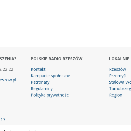
SZENIA?
POLSKIE RADIO RZESZÓW
LOKALNIE
2 22 22
Kontakt
Rzeszów
Kampanie społeczne
Przemyśl
eszow.pl
Patronaty
Stalowa Wo
Regulaminy
Tarnobrze
Polityka prywatności
Region
m17