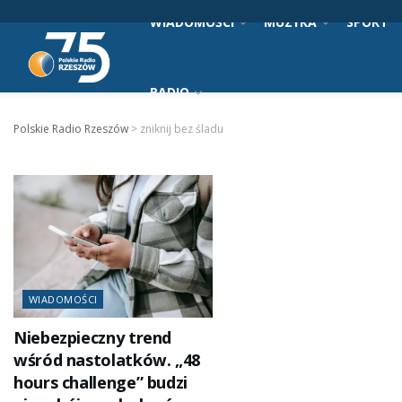
WIADOMOŚCI
MUZYKA
SPORT
RADIO
Polskie Radio Rzeszów
>
zniknij bez śladu
WIADOMOŚCI
Niebezpieczny trend
wśród nastolatków. „48
hours challenge” budzi