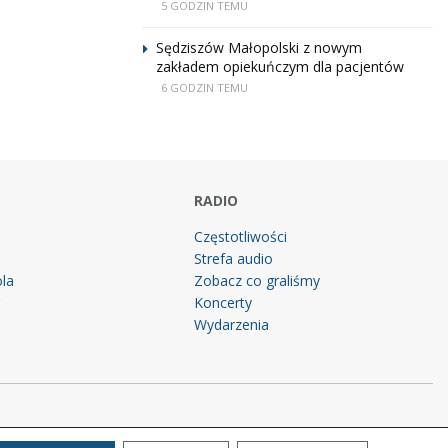
5 GODZIN TEMU
Sędziszów Małopolski z nowym
zakładem opiekuńczym dla pacjentów
6 GODZIN TEMU
RADIO
Częstotliwości
Strefa audio
la
Zobacz co graliśmy
g
Koncerty
Wydarzenia