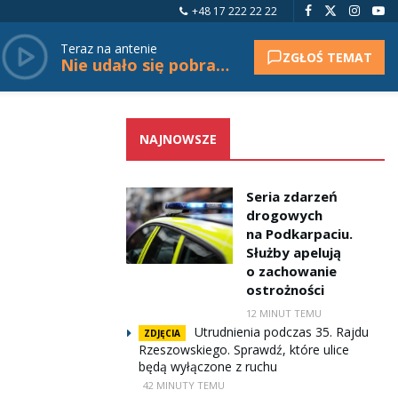
+48 17 222 22 22
Teraz na antenie
ZGŁOŚ TEMAT
Nie udało się pobrać tytułu.
NAJNOWSZE
Seria zdarzeń
drogowych
na Podkarpaciu.
Służby apelują
o zachowanie
ostrożności
12 MINUT TEMU
Utrudnienia podczas 35. Rajdu
ZDJĘCIA
Rzeszowskiego. Sprawdź, które ulice
będą wyłączone z ruchu
42 MINUTY TEMU