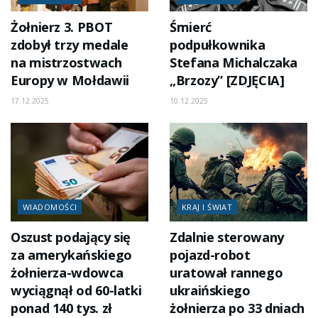
Żołnierz 3. PBOT
Śmierć
zdobył trzy medale
podpułkownika
na mistrzostwach
Stefana Michalczaka
Europy w Mołdawii
„Brzozy” [ZDJĘCIA]
17.12.2025
10.12.2025
WIADOMOŚCI
KRAJ I ŚWIAT
Oszust podający się
Zdalnie sterowany
za amerykańskiego
pojazd-robot
żołnierza-wdowca
uratował rannego
wyciągnął od 60-latki
ukraińskiego
ponad 140 tys. zł
żołnierza po 33 dniach