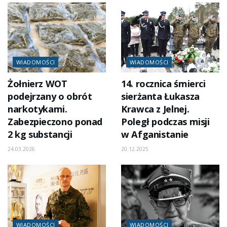
WIADOMOŚCI
WIADOMOŚCI
Żołnierz WOT
14. rocznica śmierci
podejrzany o obrót
sierżanta Łukasza
narkotykami.
Krawca z Jelnej.
Zabezpieczono ponad
Poległ podczas misji
2 kg substancji
w Afganistanie
24.03.2026
20.12.2025
WIADOMOŚCI
WIADOMOŚCI