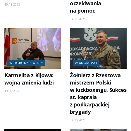
oczekiwania
10.12.2025
na pomoc
04.11.2025
W OGRODZIE WIARY
WIADOMOŚCI
Karmelita z Kijowa:
Żołnierz z Rzeszowa
wojna zmienia ludzi
mistrzem Polski
w kickboxingu. Sukces
19.10.2025
st. kaprala
z podkarpackiej
brygady
04.10.2025