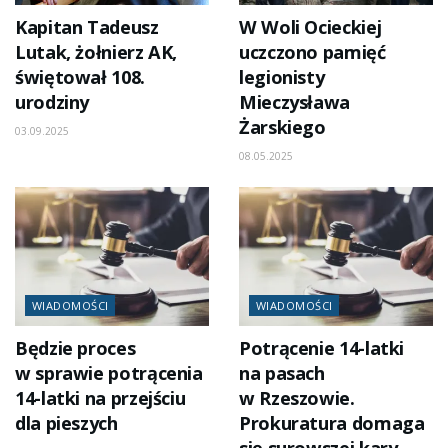
Kapitan Tadeusz
W Woli Ocieckiej
Lutak, żołnierz AK,
uczczono pamięć
świętował 108.
legionisty
urodziny
Mieczysława
Żarskiego
03.09.2025
08.05.2025
WIADOMOŚCI
WIADOMOŚCI
Będzie proces
Potrącenie 14-latki
w sprawie potrącenia
na pasach
14-latki na przejściu
w Rzeszowie.
dla pieszych
Prokuratura domaga
się surowszej kary