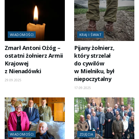
WIADOMOŚCI
KRAJ I ŚWIAT
Zmarł Antoni Ożóg –
Pijany żołnierz,
ostatni żołnierz Armii
który strzelał
Krajowej
do cywilów
z Nienadówki
w Mielniku, był
niepoczytalny
29.09.2025
17.09.2025
WIADOMOŚCI
ZDJĘCIA