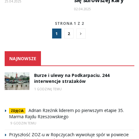
25.04.2025
02.04.2025
STRONA 1 Z 2
1
2
NAJNOWSZE
Burze i ulewy na Podkarpaciu. 244
interwencje strażaków
1 GODZINĘ TEMU
Adrian Rzeźnik liderem po pierwszym etapie 35.
ZDJĘCIA
Marma Rajdu Rzeszowskiego
9 GODZIN TEMU
Przyszłość ZOZ-u w Ropczycach wywołuje spór w powiecie