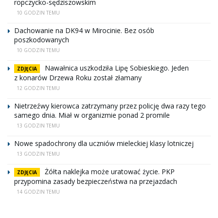
ropczycko-sędziszowskim
10 GODZIN TEMU
Dachowanie na DK94 w Mirocinie. Bez osób
poszkodowanych
10 GODZIN TEMU
Nawałnica uszkodziła Lipę Sobieskiego. Jeden
ZDJĘCIA
z konarów Drzewa Roku został złamany
12 GODZIN TEMU
Nietrzeźwy kierowca zatrzymany przez policję dwa razy tego
samego dnia. Miał w organizmie ponad 2 promile
13 GODZIN TEMU
Nowe spadochrony dla uczniów mieleckiej klasy lotniczej
13 GODZIN TEMU
Żółta naklejka może uratować życie. PKP
ZDJĘCIA
przypomina zasady bezpieczeństwa na przejazdach
14 GODZIN TEMU