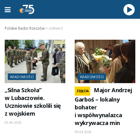
Polskie Radio Rzeszów
>
żołnierz
WIADOMOŚCI
WIADOMOŚCI
„Silna Szkoła”
Major Andrzej
ZDJĘCIA
w Lubaczowie.
Garboś – lokalny
Uczniowie szkolili się
bohater
z wojskiem
i współwynalazca
wykrywacza min
05.06.2026
09.04.2026