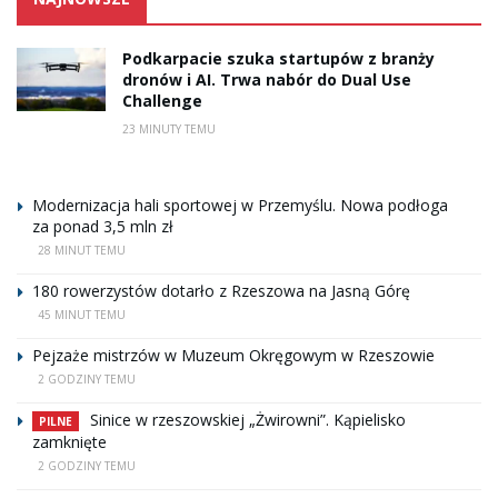
Podkarpacie szuka startupów z branży
dronów i AI. Trwa nabór do Dual Use
Challenge
23 MINUTY TEMU
Modernizacja hali sportowej w Przemyślu. Nowa podłoga
za ponad 3,5 mln zł
28 MINUT TEMU
180 rowerzystów dotarło z Rzeszowa na Jasną Górę
45 MINUT TEMU
Pejzaże mistrzów w Muzeum Okręgowym w Rzeszowie
2 GODZINY TEMU
Sinice w rzeszowskiej „Żwirowni”. Kąpielisko
PILNE
zamknięte
2 GODZINY TEMU