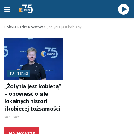
Polskie Radio Rzeszów
>
„Żołynia jest kobietą”
TU I TERAZ
„Żołynia jest kobietą”
– opowieść o sile
lokalnych historii
i kobiecej tożsamości
20.03.2026
NAJNOWSZE