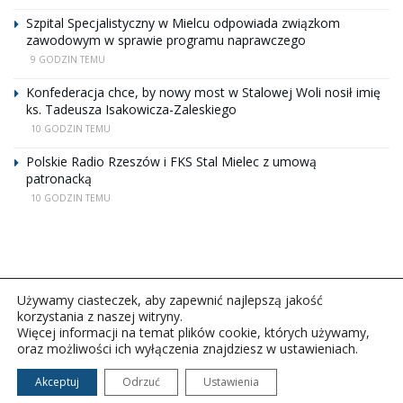
Szpital Specjalistyczny w Mielcu odpowiada związkom
zawodowym w sprawie programu naprawczego
9 GODZIN TEMU
Konfederacja chce, by nowy most w Stalowej Woli nosił imię
ks. Tadeusza Isakowicza-Zaleskiego
10 GODZIN TEMU
Polskie Radio Rzeszów i FKS Stal Mielec z umową
patronacką
10 GODZIN TEMU
Używamy ciasteczek, aby zapewnić najlepszą jakość
korzystania z naszej witryny.
Więcej informacji na temat plików cookie, których używamy,
oraz możliwości ich wyłączenia znajdziesz w ustawieniach.
Copyright © 2026Polskie Radio Rzeszów S.A. w likwidacj.
Wszelkie prawa zastrzeżone.
Akceptuj
Odrzuć
Ustawienia