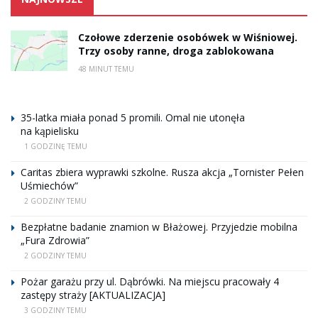
Czołowe zderzenie osobówek w Wiśniowej.
Trzy osoby ranne, droga zablokowana
48 MINUT TEMU
35-latka miała ponad 5 promili. Omal nie utonęła
na kąpielisku
1 GODZINĘ TEMU
Caritas zbiera wyprawki szkolne. Rusza akcja „Tornister Pełen
Uśmiechów”
2 GODZINY TEMU
Bezpłatne badanie znamion w Błażowej. Przyjedzie mobilna
„Fura Zdrowia”
2 GODZINY TEMU
Pożar garażu przy ul. Dąbrówki. Na miejscu pracowały 4
zastępy straży [AKTUALIZACJA]
3 GODZINY TEMU