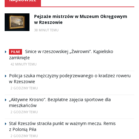
Pejzaże mistrzów w Muzeum Okręgowym
w Rzeszowie
38 MINUT TEMU
Sinice w rzeszowskiej „Żwirowni”. Kąpielisko
PILNE
zamknięte
42 MINUTY TEMU
Policja szuka mężczyzny podejrzewanego o kradzież roweru
w Rzeszowie
2 GODZINY TEMU
„Aktywne Krosno”. Bezpłatne zajęcia sportowe dla
mieszkańców
2 GODZINY TEMU
Stal Rzeszów straciła punkt w ważnym meczu. Remis
z Polonią Piła
2 GODZINY TEMU