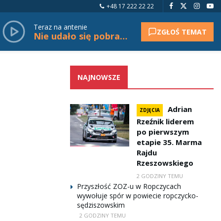
+48 17 222 22 22
Teraz na antenie
ZGŁOŚ TEMAT
Nie udało się pobrać tytułu.
NAJNOWSZE
Adrian
ZDJĘCIA
Rzeźnik liderem
po pierwszym
etapie 35. Marma
Rajdu
Rzeszowskiego
2 GODZINY TEMU
Przyszłość ZOZ-u w Ropczycach
wywołuje spór w powiecie ropczycko-
sędziszowskim
2 GODZINY TEMU