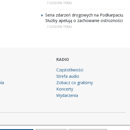
7 GODZIN TEMU
Seria zdarzeń drogowych na Podkarpaciu.
Służby apelują o zachowanie ostrożności
7 GODZIN TEMU
RADIO
Częstotliwości
Strefa audio
la
Zobacz co graliśmy
g
Koncerty
Wydarzenia