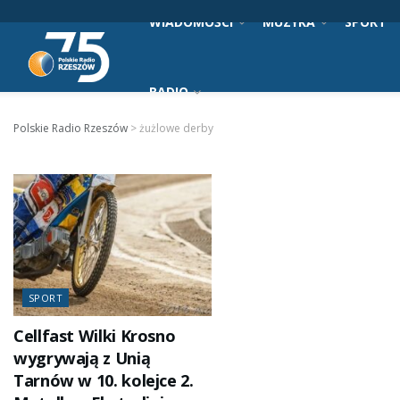
WIADOMOŚCI
MUZYKA
SPORT
RADIO
Polskie Radio Rzeszów
>
żużlowe derby
SPORT
Cellfast Wilki Krosno
wygrywają z Unią
Tarnów w 10. kolejce 2.