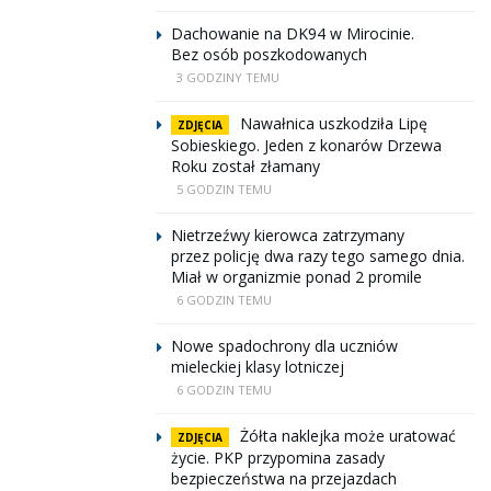
Dachowanie na DK94 w Mirocinie.
Bez osób poszkodowanych
3 GODZINY TEMU
Nawałnica uszkodziła Lipę
ZDJĘCIA
Sobieskiego. Jeden z konarów Drzewa
Roku został złamany
5 GODZIN TEMU
Nietrzeźwy kierowca zatrzymany
przez policję dwa razy tego samego dnia.
Miał w organizmie ponad 2 promile
6 GODZIN TEMU
Nowe spadochrony dla uczniów
mieleckiej klasy lotniczej
6 GODZIN TEMU
Żółta naklejka może uratować
ZDJĘCIA
życie. PKP przypomina zasady
bezpieczeństwa na przejazdach