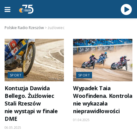
Polskie Radio Rzeszów
>
żużlowiec
SPORT
SPORT
Kontuzja Dawida
Wypadek Taia
Bellego. Żużlowiec
Woofindena. Kontrola
Stali Rzeszów
nie wykazała
nie wystąpi w finale
nieprawidłowości
DME
01.04.2025
06.05.2025