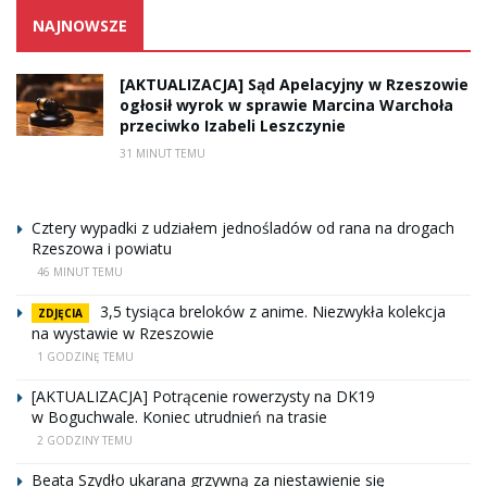
NAJNOWSZE
[AKTUALIZACJA] Sąd Apelacyjny w Rzeszowie
ogłosił wyrok w sprawie Marcina Warchoła
przeciwko Izabeli Leszczynie
31 MINUT TEMU
Cztery wypadki z udziałem jednośladów od rana na drogach
Rzeszowa i powiatu
46 MINUT TEMU
3,5 tysiąca breloków z anime. Niezwykła kolekcja
ZDJĘCIA
na wystawie w Rzeszowie
1 GODZINĘ TEMU
[AKTUALIZACJA] Potrącenie rowerzysty na DK19
w Boguchwale. Koniec utrudnień na trasie
2 GODZINY TEMU
Beata Szydło ukarana grzywną za niestawienie się