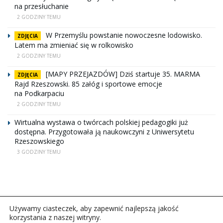
na przesłuchanie
2 GODZINY TEMU
W Przemyślu powstanie nowoczesne lodowisko.
ZDJĘCIA
Latem ma zmieniać się w rolkowisko
2 GODZINY TEMU
[MAPY PRZEJAZDÓW] Dziś startuje 35. MARMA
ZDJĘCIA
Rajd Rzeszowski. 85 załóg i sportowe emocje
na Podkarpaciu
2 GODZINY TEMU
Wirtualna wystawa o twórcach polskiej pedagogiki już
dostępna. Przygotowała ją naukowczyni z Uniwersytetu
Rzeszowskiego
3 GODZINY TEMU
Używamy ciasteczek, aby zapewnić najlepszą jakość
korzystania z naszej witryny.