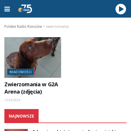
Polskie Radio Rzeszów
>
zwierzomania
WIADOMOŚCI
Zwierzomania w G2A
Arena (zdjęcia)
13.04.2024
NAJNOWSZE