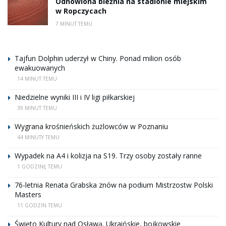
Odnowiona bieżnia na stadionie miejskim
w Ropczycach
7 MINUT TEMU
Tajfun Dolphin uderzył w Chiny. Ponad milion osób
ewakuowanych
14 MINUT TEMU
Niedzielne wyniki III i IV ligi piłkarskiej
39 MINUT TEMU
Wygrana krośnieńskich żużlowców w Poznaniu
44 MINUTY TEMU
Wypadek na A4 i kolizja na S19. Trzy osoby zostały ranne
1 GODZINĘ TEMU
76-letnia Renata Grabska znów na podium Mistrzostw Polski
Masters
11 GODZIN TEMU
Święto Kultury nad Osławą. Ukraińskie, bojkowskie