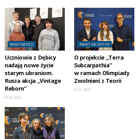
WIADOMOŚCI
ŚWIAT MŁODYCH
Uczniowie z Dębicy
O projekcie „Terra
nadają nowe życie
Subcarpathia”
starym ubraniom.
w ramach Olimpiady
Rusza akcja „Vintage
Zwolnieni z Teorii
Reborn”
31.01.2025
04.03.2026