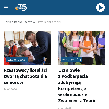
Polskie Radio Rzeszów
>
zwolnieni z teorii
WIADOMOŚCI
WIADOMOŚCI
Rzeszowscy licealiści
Uczniowie
tworzą chatbota dla
z Podkarpacia
seniorów
zdobywają
kompetencje
14.04.2026
w olimpiadzie
Zwolnieni z Teorii
04.04.2026