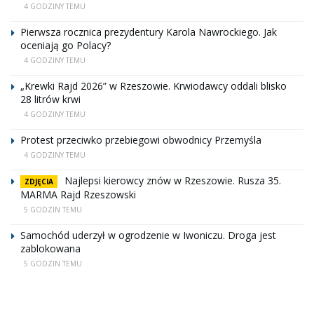
4 GODZINY TEMU
Pierwsza rocznica prezydentury Karola Nawrockiego. Jak
oceniają go Polacy?
4 GODZINY TEMU
„Krewki Rajd 2026” w Rzeszowie. Krwiodawcy oddali blisko
28 litrów krwi
4 GODZINY TEMU
Protest przeciwko przebiegowi obwodnicy Przemyśla
4 GODZINY TEMU
Najlepsi kierowcy znów w Rzeszowie. Rusza 35.
ZDJĘCIA
MARMA Rajd Rzeszowski
5 GODZIN TEMU
Samochód uderzył w ogrodzenie w Iwoniczu. Droga jest
zablokowana
5 GODZIN TEMU