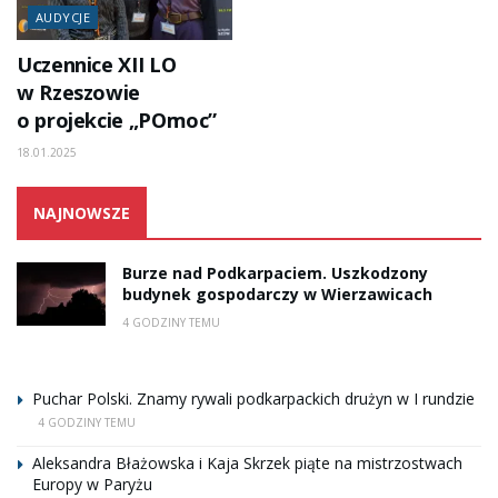
AUDYCJE
Uczennice XII LO
w Rzeszowie
o projekcie „POmoc”
18.01.2025
NAJNOWSZE
Burze nad Podkarpaciem. Uszkodzony
budynek gospodarczy w Wierzawicach
4 GODZINY TEMU
Puchar Polski. Znamy rywali podkarpackich drużyn w I rundzie
4 GODZINY TEMU
Aleksandra Błażowska i Kaja Skrzek piąte na mistrzostwach
Europy w Paryżu