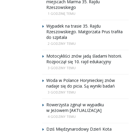
miejscach Marma 35. Rajdu
Rzeszowskiego
1 GODZINĘ TEMU
Wypadek na trasie 35. Rajdu
Rzeszowskiego. Małgorzata Prus trafiła
do szpitala
2 GODZINY TEMU
Motocykliści znów jadą śladami historii.
Rozpoczął się 10. rajd edukacyjny
3 GODZINY TEMU
Woda w Polance Horynieckiej znów
nadaje się do picia. Są wyniki badań
3 GODZINY TEMU
Rowerzysta zginął w wypadku
w Jeżowem [AKTUALIZACJA]
4 GODZINY TEMU
Dziś Międzynarodowy Dzień Kota