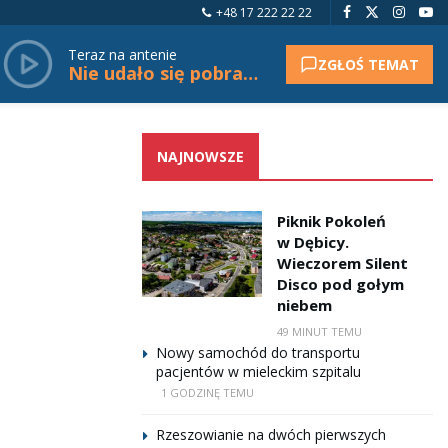
+48 17 222 22 22
Teraz na antenie
ZGŁOŚ TEMAT
Nie udało się pobrać tytułu.
NAJNOWSZE
Piknik Pokoleń
w Dębicy.
Wieczorem Silent
Disco pod gołym
niebem
49 MINUT TEMU
Nowy samochód do transportu
pacjentów w mieleckim szpitalu
1 GODZINĘ TEMU
Rzeszowianie na dwóch pierwszych