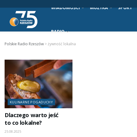
WIADOMOŚCI
MUZYKA
SPORT
RADIO
Polskie Radio Rzeszów
>
żywność lokalna
KULINARNE POGADUCHY
Dlaczego warto jeść
to co lokalne?
25.08.2025