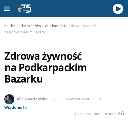
Polskie Radio Rzeszów
>
Wiadomości
>
Zdrowa żywność
na Podkarpackim Bazarku
Zdrowa żywność
na Podkarpackim
Bazarku
Alicja Karłowska
13 kwietnia 2024 - 11:58
Wiadomości
A
Czas czytania: 1 minuta
A