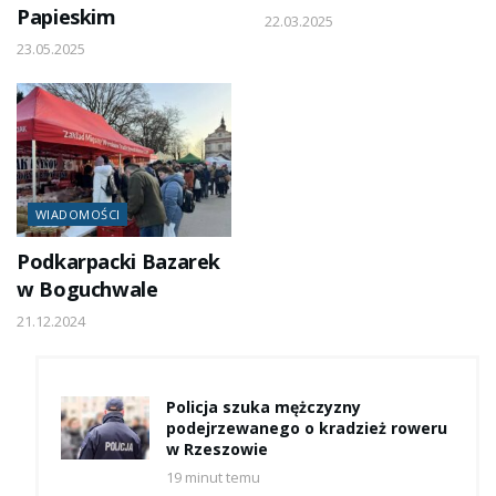
Papieskim
22.03.2025
23.05.2025
WIADOMOŚCI
Podkarpacki Bazarek
w Boguchwale
21.12.2024
Policja szuka mężczyzny
podejrzewanego o kradzież roweru
w Rzeszowie
19 minut temu