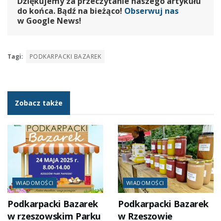
Dziękujemy za przeczytanie naszego artykułu
do końca. Bądź na bieżąco!
Obserwuj nas
w Google News!
Tagi:
PODKARPACKI BAZAREK
Zobacz także
WIADOMOŚCI
WIADOMOŚCI
Podkarpacki Bazarek
Podkarpacki Bazarek
w rzeszowskim Parku
w Rzeszowie