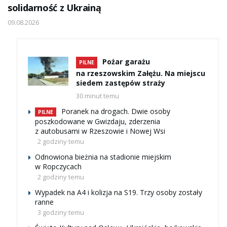
solidarność z Ukrainą
09.08.2026
Pożar garażu
PILNE
na rzeszowskim Załężu. Na miejscu
siedem zastępów straży
30 minut temu
Poranek na drogach. Dwie osoby
PILNE
poszkodowane w Gwizdaju, zderzenia
z autobusami w Rzeszowie i Nowej Wsi
2 godziny temu
Odnowiona bieżnia na stadionie miejskim
w Ropczycach
2 godziny temu
Wypadek na A4 i kolizja na S19. Trzy osoby zostały
ranne
3 godziny temu