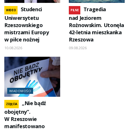
Studenci
Tragedia
WIDEO
PILNE
Uniwersytetu
nad Jeziorem
Rzeszowskiego
Rożnowskim. Utonęła
mistrzami Europy
42-letnia mieszkanka
w piłce nożnej
Rzeszowa
10.08.2026
09.08.2026
WIADOMOŚCI
„Nie bądź
ZDJĘCIA
obojętny”.
W Rzeszowie
manifestowano