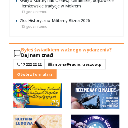
Święto Kultury nad Osławą. Ukraińskie, bojkowskie
i łemkowskie tradycje w Mokrem
13 godzin temu
Zlot Historyczno-Militarny Blizna 2026
15 godzin temu
Byłeś świadkiem ważnego wydarzenia?
Daj nam znać!
17 222 22 22
antena@radio.rzeszow.pl
Otwórz formularz