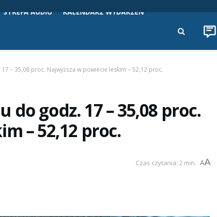
STREFA AUDIO
KALENDARZ WYDARZEŃ
17 – 35,08 proc. Najwyższa w powiecie leskim – 52,12 proc.
do godz. 17 – 35,08 proc.
m – 52,12 proc.
A
Czas czytania: 2 min.
A