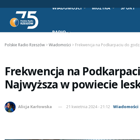
WIADOMOŚCI
MUZYKA
SPORT
RADIO
Polskie Radio Rzeszów
>
Wiadomości
>
Frekwencja na Podkarpaciu do godz. 
Frekwencja na Podkarpaciu 
Najwyższa w powiecie leski
Alicja Karłowska
21 kwietnia 2024 - 21:12
Wiadomości