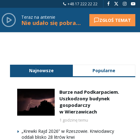
+48 17 222 22 22
Teraz na antenie
ZGŁOŚ TEMAT
Nie udało się pobrać tytułu.
Najnowsze
Popularne
Burze nad Podkarpaciem.
Uszkodzony budynek
gospodarczy
w Wierzawicach
1 godzinę temu
„Krewki Rajd 2026” w Rzeszowie. Krwiodawcy
oddali blisko 28 litrów krwi