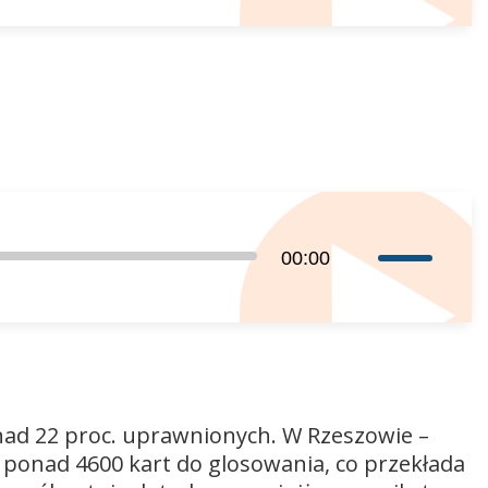
do
góry
oraz
do
dołu
aby
zwiększyć
lub
zmniejszyć
Używaj
00:00
głośność.
strzałek
do
góry
oraz
do
dołu
nad 22 proc. uprawnionych. W Rzeszowie –
aby
 ponad 4600 kart do glosowania, co przekłada
zwiększyć