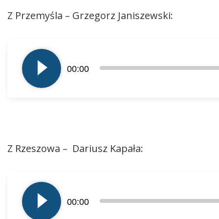
Z Przemyśla – Grzegorz Janiszewski:
Odtwarzacz
plików
00:00
dźwiękowych
Z Rzeszowa – Dariusz Kapała:
Odtwarzacz
plików
00:00
dźwiękowych