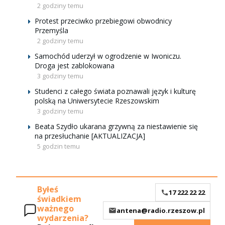
2 godziny temu
Protest przeciwko przebiegowi obwodnicy
Przemyśla
2 godziny temu
Samochód uderzył w ogrodzenie w Iwoniczu.
Droga jest zablokowana
3 godziny temu
Studenci z całego świata poznawali język i kulturę
polską na Uniwersytecie Rzeszowskim
3 godziny temu
Beata Szydło ukarana grzywną za niestawienie się
na przesłuchanie [AKTUALIZACJA]
5 godzin temu
Byłeś
17 222 22 22
świadkiem
ważnego
antena@radio.rzeszow.pl
wydarzenia?