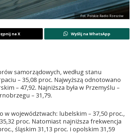
Fot. Polskie Radio Rzeszów
ępnij na X
Wyślij na WhatsApp
borów samorządowych, według stanu
arpaciu – 35,08 proc. Najwyższą odnotowano
skim – 47,92. Najniższa była w Przemyślu –
arnobrzegu – 31,79.
 w województwach: lubelskim – 37,50 proc.,
 35,32 proc. Natomiast najniższa frekwencja
oc., śląskim 31,13 proc. i opolskim 31,59