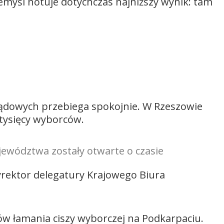
zemyśl notuje dotychczas najniższy wynik: tam
lub
zmniejszyć
głośność.
ądowych przebiega spokojnie. W Rzeszowie
tysięcy wyborców.
jewództwa zostały otwarte o czasie
rektor delegatury Krajowego Biura
ów łamania ciszy wyborczej na Podkarpaciu.