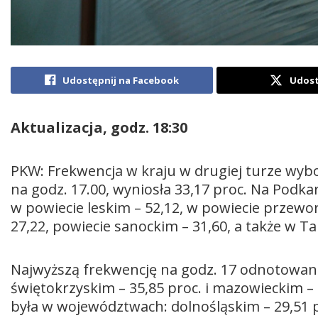
Udostępnij na Facebook
Udost
Aktualizacja, godz. 18:30
PKW: Frekwencja w kraju w drugiej turze wy
na godz. 17.00, wyniosła 33,17 proc. Na Podk
w powiecie leskim – 52,12, w powiecie przewor
27,22, powiecie sanockim – 31,60, a także w T
Najwyższą frekwencję na godz. 17 odnotowano
świętokrzyskim – 35,85 proc. i mazowieckim –
była w województwach: dolnośląskim – 29,51 pr