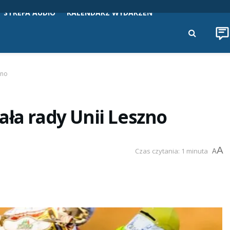
STREFA AUDIO
KALENDARZ WYDARZEŃ
zno
ała rady Unii Leszno
A
Czas czytania: 1 minuta
A