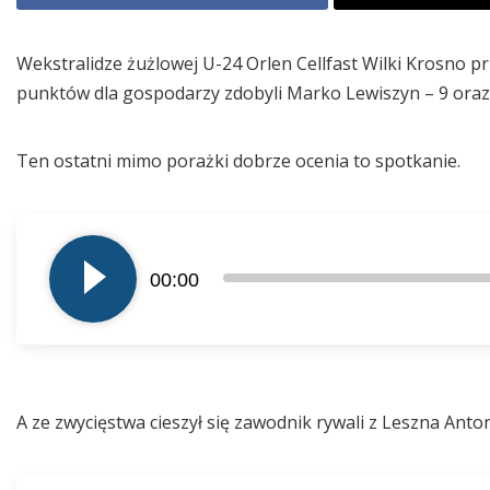
Wekstralidze żużlowej U-24 Orlen Cellfast Wilki Krosno p
punktów dla gospodarzy zdobyli Marko Lewiszyn – 9 oraz 
Ten ostatni mimo porażki dobrze ocenia to spotkanie.
Odtwarzacz
plików
00:00
dźwiękowych
A ze zwycięstwa cieszył się zawodnik rywali z Leszna Anto
Odtwarzacz