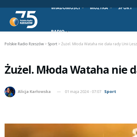
WIADOMOŚCI
MUZYKA
SPORT
RADIO
Polskie Radio Rzeszów
>
Sport
>
Żużel. Młoda Wataha nie dała rady Unii Les
Żużel. Młoda Wataha nie d
Alicja Karłowska
01 maja 2024 - 07:07
Sport