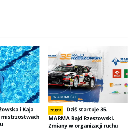
WIADOMOŚCI
żowska i Kaja
Dziś startuje 35.
ZDJĘCIA
a mistrzostwach
MARMA Rajd Rzeszowski.
żu
Zmiany w organizacji ruchu