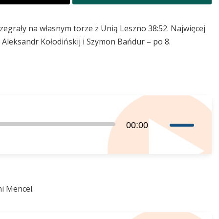
rzegrały na własnym torze z Unią Leszno 38:52. Najwięcej
Aleksandr Kołodińskij i Szymon Bańdur – po 8.
Używaj
00:00
strzałek
do
góry
oraz
do
ni Mencel.
dołu
aby