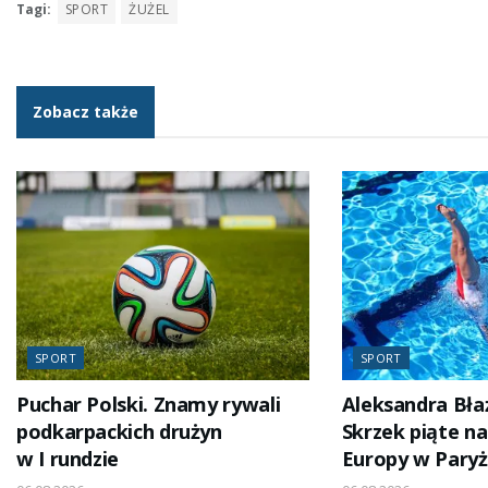
Tagi:
SPORT
ŻUŻEL
Zobacz także
SPORT
SPORT
Puchar Polski. Znamy rywali
Aleksandra Bła
podkarpackich drużyn
Skrzek piąte n
w I rundzie
Europy w Pary