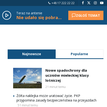
+48 17 222 22 22
Teraz na antenie
ZGŁOŚ TEMAT
Nie udało się pobrać tytułu.
Najnowsze
Popularne
Nowe spadochrony dla
uczniów mieleckiej klasy
lotniczej
21 minut temu
Żółta naklejka może uratować życie. PKP
przypomina zasady bezpieczeństwa na przejazdach
51 minut temu