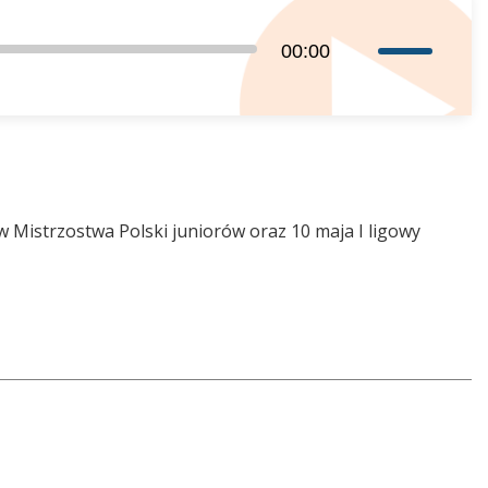
zwiększyć
lub
Używaj
00:00
zmniejszyć
strzałek
głośność.
do
góry
oraz
do
dołu
 Mistrzostwa Polski juniorów oraz 10 maja I ligowy
aby
zwiększyć
lub
zmniejszyć
głośność.