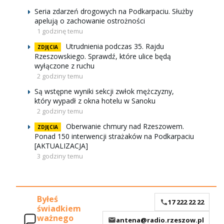
Seria zdarzeń drogowych na Podkarpaciu. Służby
apelują o zachowanie ostrożności
1 godzinę temu
Utrudnienia podczas 35. Rajdu
ZDJĘCIA
Rzeszowskiego. Sprawdź, które ulice będą
wyłączone z ruchu
2 godziny temu
Są wstępne wyniki sekcji zwłok mężczyzny,
który wypadł z okna hotelu w Sanoku
2 godziny temu
Oberwanie chmury nad Rzeszowem.
ZDJĘCIA
Ponad 150 interwencji strażaków na Podkarpaciu
[AKTUALIZACJA]
3 godziny temu
Byłeś
17 222 22 22
świadkiem
ważnego
antena@radio.rzeszow.pl