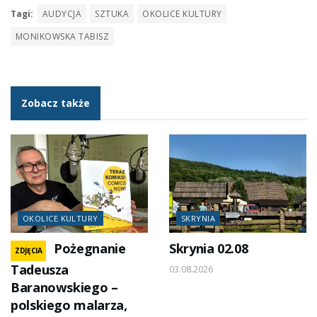
Tagi:
AUDYCJA
SZTUKA
OKOLICE KULTURY
MONIKOWSKA TABISZ
Zobacz także
OKOLICE KULTURY
SKRYNIA
Pożegnanie
Skrynia 02.08
ZDJĘCIA
Tadeusza
03.08.2026
Baranowskiego –
polskiego malarza,