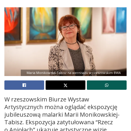
Maria Monikowska-Tabisz na wernisażu w rzeszowskim BWA
W rzeszowskim Biurze Wystaw
Artystycznych można oglądać ekspozycję
jubileuszową malarki Marii Monikowskiej-
Tabisz. Ekspozycja zatytułowana “Rzecz
o Aniołach” ukazuje artystyczne wizje