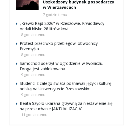
Uszkodzony budynek gospodarczy
w Wierzawicach
7 godzin temu
„Krewki Rajd 2026” w Rzeszowie. Krwiodawcy
oddali blisko 28 litrów krwi
8 godzin temu
Protest przeciwko przebiegowi obwodnicy
Przemyśla
8 godzin temu
Samochód uderzył w ogrodzenie w Iwoniczu.
Droga jest zablokowana
9 godzin temu
Studenci z całego świata poznawali język i kulturę
polską na Uniwersytecie Rzeszowskim
9 godzin temu
Beata Szydło ukarana grzywną za niestawienie się
na przesłuchanie [AKTUALIZACJA]
11 godzin temu