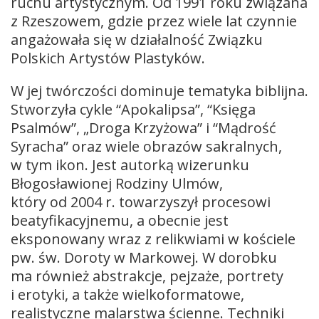
ruchu artystycznym. Od 1991 roku związana
z Rzeszowem, gdzie przez wiele lat czynnie
angażowała się w działalność Związku
Polskich Artystów Plastyków.
W jej twórczości dominuje tematyka biblijna.
Stworzyła cykle “Apokalipsa”, “Księga
Psalmów”, „Droga Krzyżowa” i “Mądrość
Syracha” oraz wiele obrazów sakralnych,
w tym ikon. Jest autorką wizerunku
Błogosławionej Rodziny Ulmów,
który od 2004 r. towarzyszył procesowi
beatyfikacyjnemu, a obecnie jest
eksponowany wraz z relikwiami w kościele
pw. św. Doroty w Markowej. W dorobku
ma również abstrakcje, pejzaże, portrety
i erotyki, a także wielkoformatowe,
realistyczne malarstwa ścienne. Techniki