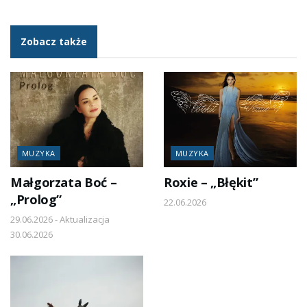
Zobacz także
MUZYKA
MUZYKA
Małgorzata Boć –
Roxie – „Błękit”
„Prolog”
22.06.2026
29.06.2026 - Aktualizacja
30.06.2026