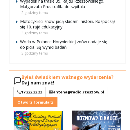
Wypadek na trasie 35. Rajdu Rzeszowskiego.
Małgorzata Prus trafiła do szpitala
2 godziny temu
Motocykliści znów jadą śladami historii. Rozpoczął
się 10. rajd edukacyjny
3 godziny temu
Woda w Polance Horynieckiej znów nadaje się
do picia. Są wyniki badań
3 godziny temu
Byłeś świadkiem ważnego wydarzenia?
Daj nam znać!
17 222 22 22
antena@radio.rzeszow.pl
Otwórz formularz