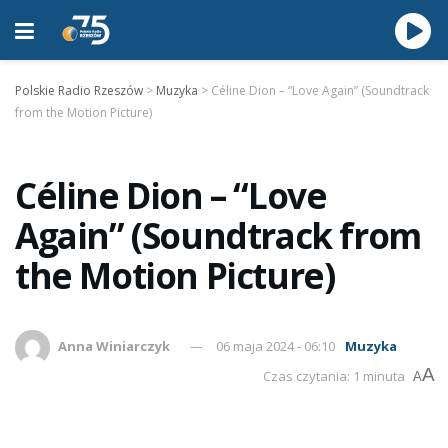
Polskie Radio Rzeszów
>
Muzyka
>
Céline Dion – “Love Again” (Soundtrack
from the Motion Picture)
Céline Dion – “Love
Again” (Soundtrack from
the Motion Picture)
Anna Winiarczyk
06 maja 2024 - 06:10
Muzyka
A
Czas czytania: 1 minuta
A