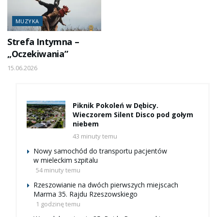
MUZYKA
Strefa Intymna –
„Oczekiwania”
15.06.2026
Piknik Pokoleń w Dębicy.
Wieczorem Silent Disco pod gołym
niebem
43 minuty temu
Nowy samochód do transportu pacjentów
w mieleckim szpitalu
54 minuty temu
Rzeszowianie na dwóch pierwszych miejscach
Marma 35. Rajdu Rzeszowskiego
1 godzinę temu