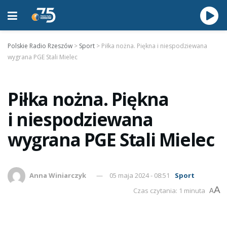
Polskie Radio Rzeszów
>
Sport
>
Piłka nożna. Piękna i niespodziewana
wygrana PGE Stali Mielec
Piłka nożna. Piękna
i niespodziewana
wygrana PGE Stali Mielec
Anna Winiarczyk
05 maja 2024 - 08:51
Sport
A
Czas czytania: 1 minuta
A