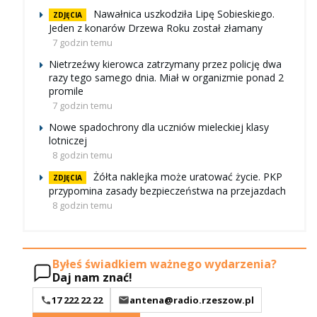
Nawałnica uszkodziła Lipę Sobieskiego.
ZDJĘCIA
Jeden z konarów Drzewa Roku został złamany
7 godzin temu
Nietrzeźwy kierowca zatrzymany przez policję dwa
razy tego samego dnia. Miał w organizmie ponad 2
promile
7 godzin temu
Nowe spadochrony dla uczniów mieleckiej klasy
lotniczej
8 godzin temu
Żółta naklejka może uratować życie. PKP
ZDJĘCIA
przypomina zasady bezpieczeństwa na przejazdach
8 godzin temu
Byłeś świadkiem ważnego wydarzenia?
Daj nam znać!
17 222 22 22
antena@radio.rzeszow.pl