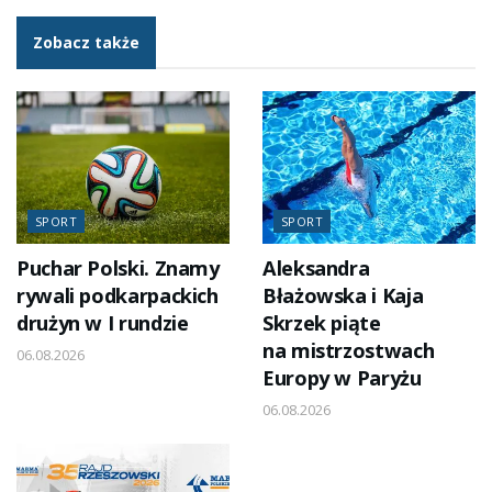
Zobacz także
SPORT
SPORT
Puchar Polski. Znamy
Aleksandra
rywali podkarpackich
Błażowska i Kaja
drużyn w I rundzie
Skrzek piąte
na mistrzostwach
06.08.2026
Europy w Paryżu
06.08.2026