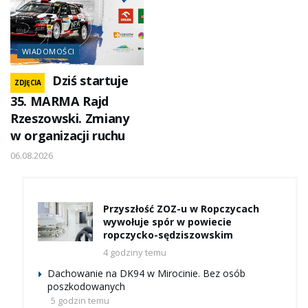
WIADOMOŚCI
Dziś startuje
ZDJĘCIA
35. MARMA Rajd
Rzeszowski. Zmiany
w organizacji ruchu
06.08.2026
Przyszłość ZOZ-u w Ropczycach
wywołuje spór w powiecie
ropczycko-sędziszowskim
4 godziny temu
Dachowanie na DK94 w Mirocinie. Bez osób
poszkodowanych
5 godzin temu