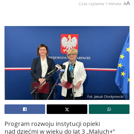
A
Czas czytania: 1 minuta
A
Fot. Jakub Chodyniecki
Program rozwoju instytucji opieki
nad dziećmi w wieku do lat 3 „Maluch+”