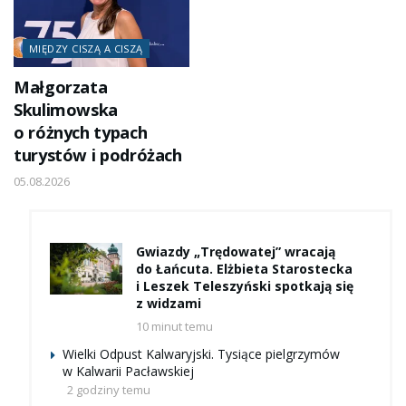
MIĘDZY CISZĄ A CISZĄ
Małgorzata
Skulimowska
o różnych typach
turystów i podróżach
05.08.2026
Gwiazdy „Trędowatej” wracają
do Łańcuta. Elżbieta Starostecka
i Leszek Teleszyński spotkają się
z widzami
10 minut temu
Wielki Odpust Kalwaryjski. Tysiące pielgrzymów
w Kalwarii Pacławskiej
2 godziny temu