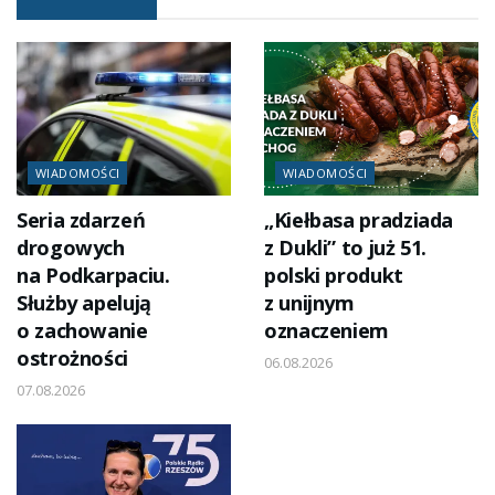
WIADOMOŚCI
WIADOMOŚCI
Seria zdarzeń
„Kiełbasa pradziada
drogowych
z Dukli” to już 51.
na Podkarpaciu.
polski produkt
Służby apelują
z unijnym
o zachowanie
oznaczeniem
ostrożności
06.08.2026
07.08.2026