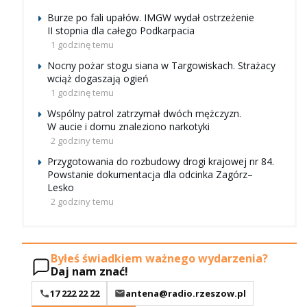
Burze po fali upałów. IMGW wydał ostrzeżenie
II stopnia dla całego Podkarpacia
1 godzinę temu
Nocny pożar stogu siana w Targowiskach. Strażacy
wciąż dogaszają ogień
1 godzinę temu
Wspólny patrol zatrzymał dwóch mężczyzn.
W aucie i domu znaleziono narkotyki
2 godziny temu
Przygotowania do rozbudowy drogi krajowej nr 84.
Powstanie dokumentacja dla odcinka Zagórz–
Lesko
2 godziny temu
Byłeś świadkiem ważnego wydarzenia?
Daj nam znać!
17 222 22 22
antena@radio.rzeszow.pl