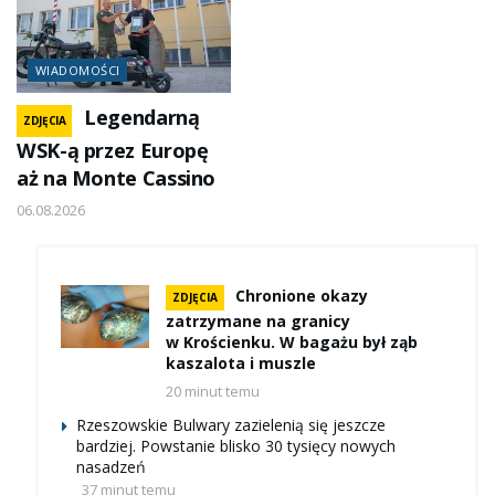
WIADOMOŚCI
Legendarną
ZDJĘCIA
WSK-ą przez Europę
aż na Monte Cassino
06.08.2026
Chronione okazy
ZDJĘCIA
zatrzymane na granicy
w Krościenku. W bagażu był ząb
kaszalota i muszle
20 minut temu
Rzeszowskie Bulwary zazielenią się jeszcze
bardziej. Powstanie blisko 30 tysięcy nowych
nasadzeń
37 minut temu