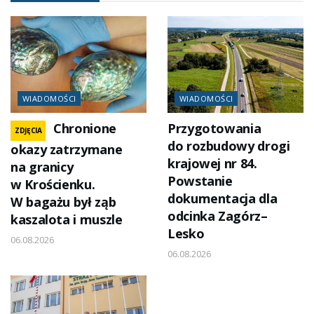
WIADOMOŚCI
WIADOMOŚCI
Chronione
Przygotowania
ZDJĘCIA
do rozbudowy drogi
okazy zatrzymane
krajowej nr 84.
na granicy
Powstanie
w Krościenku.
dokumentacja dla
W bagażu był ząb
odcinka Zagórz–
kaszalota i muszle
Lesko
06.08.2026
06.08.2026