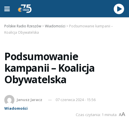
Polskie Radio Rzeszów
>
Wiadomości
>
Podsumowanie kampanii –
Koalicja Obywatelska
Podsumowanie
kampanii – Koalicja
Obywatelska
Janusz Jaracz
07 czerwca 2024 - 15:56
Wiadomości
A
Czas czytania: 1 minuta
A