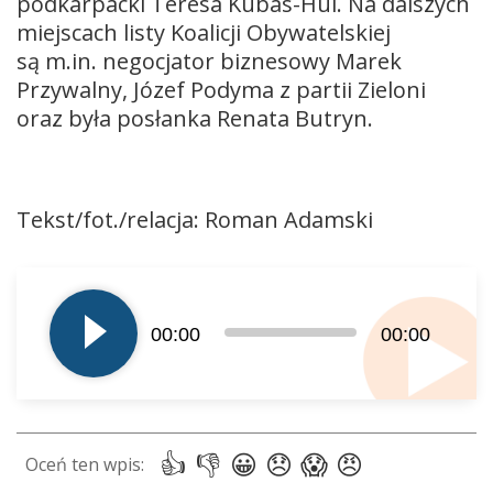
podkarpacki Teresa Kubas-Hul. Na dalszych
miejscach listy Koalicji Obywatelskiej
są m.in. negocjator biznesowy Marek
Przywalny, Józef Podyma z partii Zieloni
oraz była posłanka Renata Butryn.
Tekst/fot./relacja: Roman Adamski
Odtwarzacz
plików
dźwiękowych
00:00
00:00