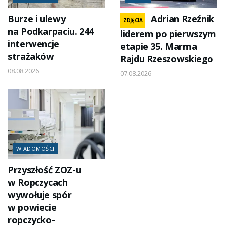
Burze i ulewy
Adrian Rzeźnik
ZDJĘCIA
na Podkarpaciu. 244
liderem po pierwszym
interwencje
etapie 35. Marma
strażaków
Rajdu Rzeszowskiego
08.08.2026
07.08.2026
WIADOMOŚCI
Przyszłość ZOZ-u
w Ropczycach
wywołuje spór
w powiecie
ropczycko-