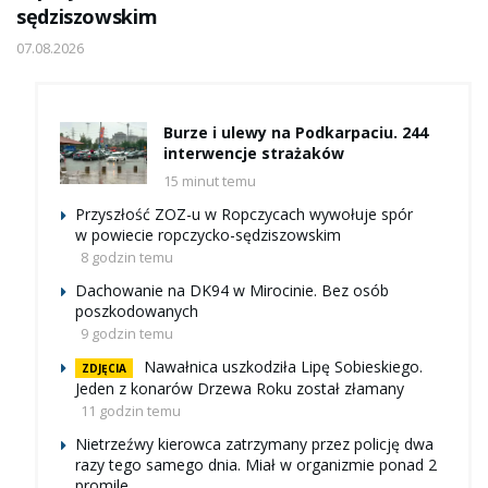
sędziszowskim
07.08.2026
Burze i ulewy na Podkarpaciu. 244
interwencje strażaków
15 minut temu
Przyszłość ZOZ-u w Ropczycach wywołuje spór
w powiecie ropczycko-sędziszowskim
8 godzin temu
Dachowanie na DK94 w Mirocinie. Bez osób
poszkodowanych
9 godzin temu
Nawałnica uszkodziła Lipę Sobieskiego.
ZDJĘCIA
Jeden z konarów Drzewa Roku został złamany
11 godzin temu
Nietrzeźwy kierowca zatrzymany przez policję dwa
razy tego samego dnia. Miał w organizmie ponad 2
promile