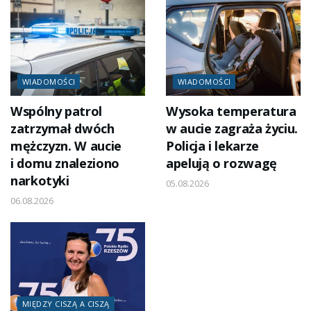
WIADOMOŚCI
WIADOMOŚCI
Wspólny patrol
Wysoka temperatura
zatrzymał dwóch
w aucie zagraża życiu.
mężczyzn. W aucie
Policja i lekarze
i domu znaleziono
apelują o rozwagę
narkotyki
05.08.2026
06.08.2026
MIĘDZY CISZĄ A CISZĄ