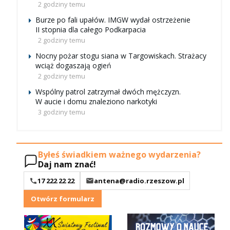
2 godziny temu
Burze po fali upałów. IMGW wydał ostrzeżenie
II stopnia dla całego Podkarpacia
2 godziny temu
Nocny pożar stogu siana w Targowiskach. Strażacy
wciąż dogaszają ogień
2 godziny temu
Wspólny patrol zatrzymał dwóch mężczyzn.
W aucie i domu znaleziono narkotyki
3 godziny temu
Byłeś świadkiem ważnego wydarzenia?
Daj nam znać!
17 222 22 22
antena@radio.rzeszow.pl
Otwórz formularz