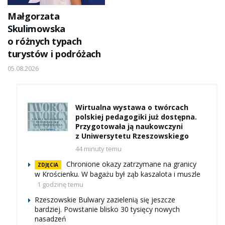
Małgorzata
Skulimowska
o różnych typach
turystów i podróżach
05.08.2026
Wirtualna wystawa o twórcach
polskiej pedagogiki już dostępna.
Przygotowała ją naukowczyni
z Uniwersytetu Rzeszowskiego
44 minuty temu
Chronione okazy zatrzymane na granicy
ZDJĘCIA
w Krościenku. W bagażu był ząb kaszalota i muszle
1 godzinę temu
Rzeszowskie Bulwary zazielenią się jeszcze
bardziej. Powstanie blisko 30 tysięcy nowych
nasadzeń