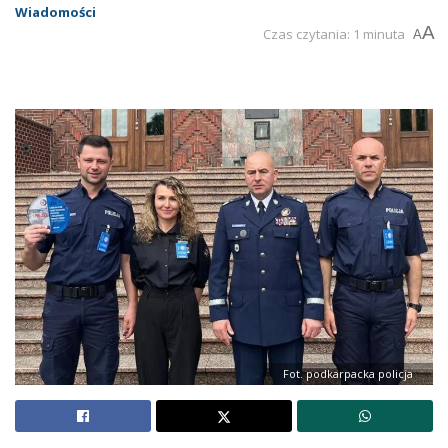
Wiadomości
A
Czas czytania: 1 minuta
A
Fot. podkarpacka policja