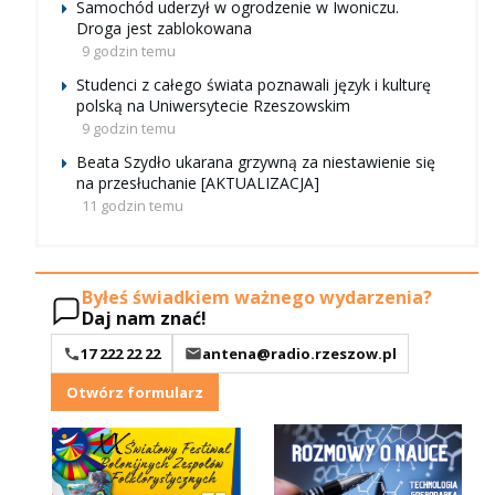
Samochód uderzył w ogrodzenie w Iwoniczu.
Droga jest zablokowana
9 godzin temu
Studenci z całego świata poznawali język i kulturę
polską na Uniwersytecie Rzeszowskim
9 godzin temu
Beata Szydło ukarana grzywną za niestawienie się
na przesłuchanie [AKTUALIZACJA]
11 godzin temu
Byłeś świadkiem ważnego wydarzenia?
Daj nam znać!
17 222 22 22
antena@radio.rzeszow.pl
Otwórz formularz