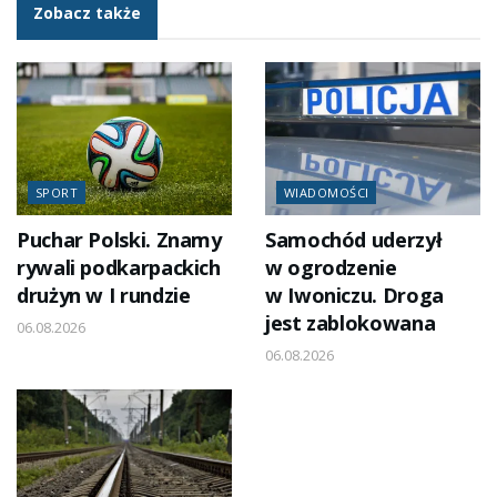
Zobacz także
SPORT
WIADOMOŚCI
Puchar Polski. Znamy
Samochód uderzył
rywali podkarpackich
w ogrodzenie
drużyn w I rundzie
w Iwoniczu. Droga
jest zablokowana
06.08.2026
06.08.2026