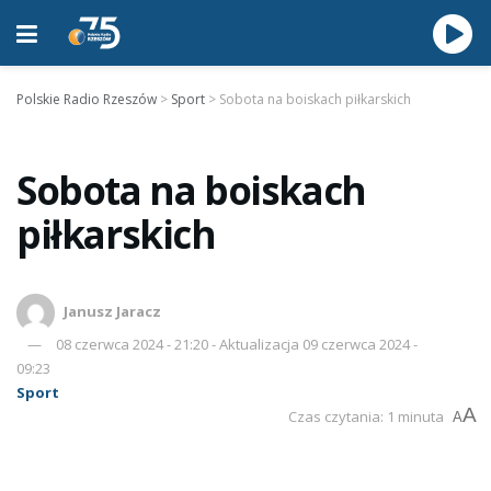
Polskie Radio Rzeszów
>
Sport
>
Sobota na boiskach piłkarskich
Sobota na boiskach
piłkarskich
Janusz Jaracz
08 czerwca 2024 - 21:20 - Aktualizacja 09 czerwca 2024 -
09:23
Sport
A
Czas czytania: 1 minuta
A