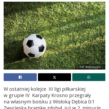
Fot. ilustracyjne
W ostatniej kolejce III ligi piłkarskiej
w grupie IV Karpaty Krosno przegrały
na własnym boisku z Wisłoką Dębica 0:1
Zwycięską bramkę zdobył już w 2. minucie