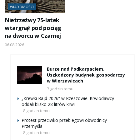
WIADOMOŚCI
Nietrzeźwy 75-latek
wtargnął pod pociąg
na dworcu w Czarnej
06.08.2026
Burze nad Podkarpaciem.
Uszkodzony budynek gospodarczy
w Wierzawicach
7 godzin temu
„Krewki Rajd 2026” w Rzeszowie. Krwiodawcy
oddali blisko 28 litrów krwi
8 godzin temu
Protest przeciwko przebiegowi obwodnicy
Przemyśla
8 godzin temu