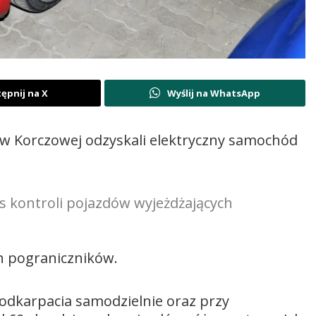
ępnij na X
Wyślij na WhatsApp
a w Korczowej odzyskali elektryczny samochód
s kontroli pojazdów wyjeżdżających
ch pograniczników.
Podkarpacia samodzielnie oraz przy