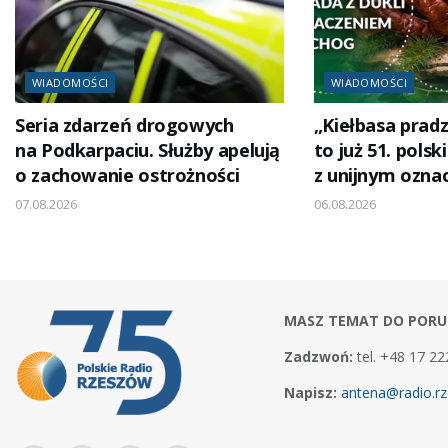
WIADOMOŚCI
WIADOMOŚCI
Seria zdarzeń drogowych
„Kiełbasa pradz
na Podkarpaciu. Służby apelują
to już 51. polsk
o zachowanie ostrożności
z unijnym ozna
07.08.2026
06.08.2026
MASZ TEMAT DO PORU
Zadzwoń:
tel. +48 17 22
Napisz:
antena@radio.rz