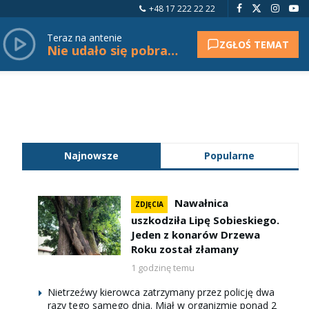
+48 17 222 22 22
Teraz na antenie
ZGŁOŚ TEMAT
Nie udało się pobrać tytułu.
Najnowsze
Popularne
Nawałnica
ZDJĘCIA
uszkodziła Lipę Sobieskiego.
Jeden z konarów Drzewa
Roku został złamany
1 godzinę temu
Nietrzeźwy kierowca zatrzymany przez policję dwa
razy tego samego dnia. Miał w organizmie ponad 2