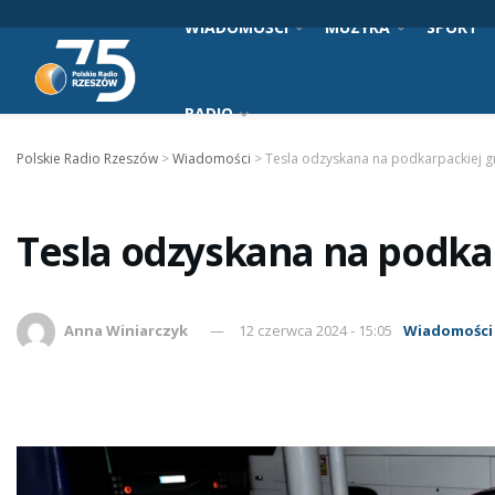
WIADOMOŚCI
MUZYKA
SPORT
RADIO
Polskie Radio Rzeszów
>
Wiadomości
>
Tesla odzyskana na podkarpackiej g
Tesla odzyskana na podkar
Anna Winiarczyk
12 czerwca 2024 - 15:05
Wiadomości