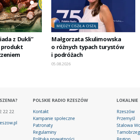
MIĘDZY CISZĄ A CISZĄ
iada z Dukli”
Małgorzata Skulimowska
i produkt
o różnych typach turystów
czeniem
i podróżach
05.08.2026
SZENIA?
POLSKIE RADIO RZESZÓW
LOKALNIE
2 22 22
Kontakt
Rzeszów
Kampanie społeczne
Przemyśl
eszow.pl
Patronaty
Stalowa Wo
Regulaminy
Tarnobrze
Polityka prywatności
Region