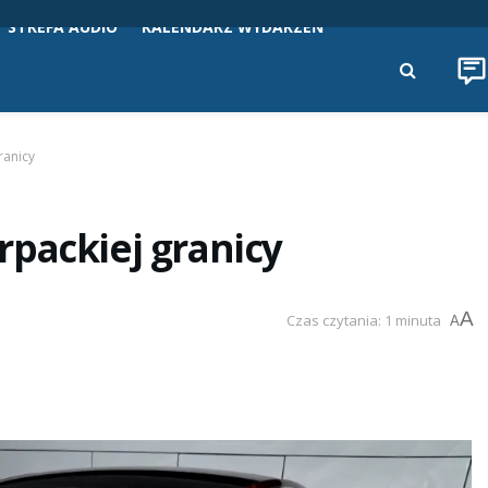
STREFA AUDIO
KALENDARZ WYDARZEŃ
ranicy
packiej granicy
A
Czas czytania: 1 minuta
A