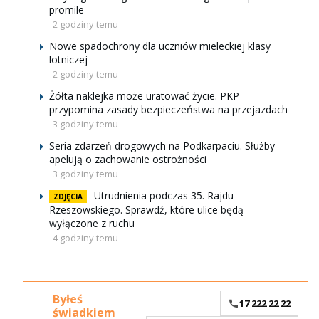
promile
2 godziny temu
Nowe spadochrony dla uczniów mieleckiej klasy
lotniczej
2 godziny temu
Żółta naklejka może uratować życie. PKP
przypomina zasady bezpieczeństwa na przejazdach
3 godziny temu
Seria zdarzeń drogowych na Podkarpaciu. Służby
apelują o zachowanie ostrożności
3 godziny temu
Utrudnienia podczas 35. Rajdu
ZDJĘCIA
Rzeszowskiego. Sprawdź, które ulice będą
wyłączone z ruchu
4 godziny temu
Byłeś
17 222 22 22
świadkiem