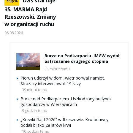
Dziś startuje
ZDJĘCIA
35. MARMA Rajd
Rzeszowski. Zmiany
w organizacji ruchu
06.08.2026
Burze na Podkarpaciu. IMGW wydał
ostrzeżenie drugiego stopnia
35 minut temu
Piorun uderzył w dom, wiatr porwał namiot.
Strażacy interweniowali 19 razy
39 minut temu
Burze nad Podkarpaciem. Uszkodzony budynek
gospodarczy w Wierzawicach
9 godzin temu
„Krewki Rajd 2026” w Rzeszowie. Krwiodawcy
oddali blisko 28 litrów krwi
10 godzin temu