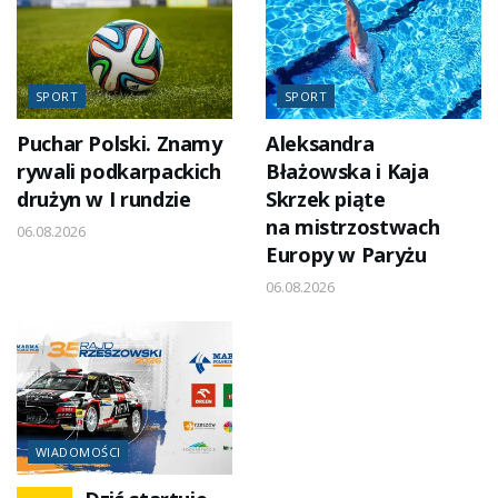
SPORT
SPORT
Puchar Polski. Znamy
Aleksandra
rywali podkarpackich
Błażowska i Kaja
drużyn w I rundzie
Skrzek piąte
na mistrzostwach
06.08.2026
Europy w Paryżu
06.08.2026
WIADOMOŚCI