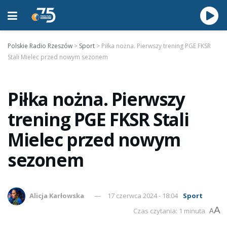
Polskie Radio Rzeszów
>
Sport
>
Piłka nożna. Pierwszy trening PGE FKSR
Stali Mielec przed nowym sezonem
Piłka nożna. Pierwszy
trening PGE FKSR Stali
Mielec przed nowym
sezonem
Alicja Karłowska
17 czerwca 2024 - 18:04
Sport
A
Czas czytania: 1 minuta
A