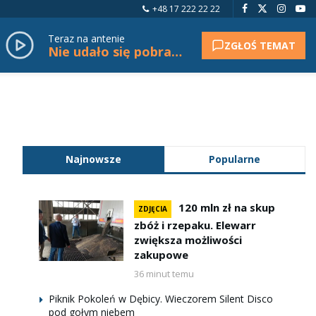
+48 17 222 22 22
Teraz na antenie
ZGŁOŚ TEMAT
Nie udało się pobrać tytułu.
Najnowsze
Popularne
120 mln zł na skup
ZDJĘCIA
zbóż i rzepaku. Elewarr
zwiększa możliwości
zakupowe
36 minut temu
Piknik Pokoleń w Dębicy. Wieczorem Silent Disco
pod gołym niebem