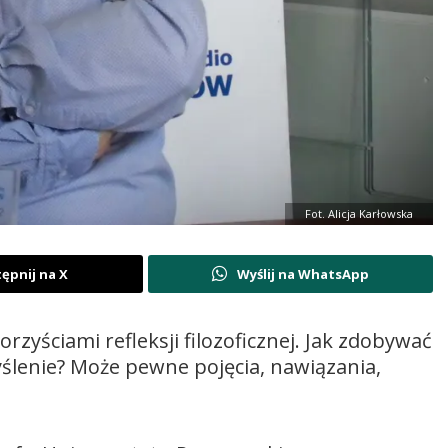
Fot. Alicja Karłowska
ępnij na X
Wyślij na WhatsApp
zyściami refleksji filozoficznej. Jak zdobywać
yślenie? Może pewne pojęcia, nawiązania,