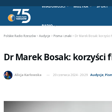
WIADOMOŚCI
MUZYKA
SPORT
RADIO
Polskie Radio Rzeszów
>
Audycje
>
Pisma i znaki
>
Dr Marek Bosak: korzyści 
Dr Marek Bosak: korzyści 
Alicja Karłowska
20 czerwca 2024 - 20:29
Audycje
,
Pism