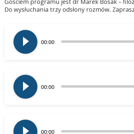
Gościem programu jest dr Marek Bosak – filo
Do wysłuchania trzy odsłony rozmów. Zaprasza
Odtwarzacz
plików
00:00
dźwiękowych
Odtwarzacz
plików
00:00
dźwiękowych
Odtwarzacz
plików
00:00
dźwiękowych