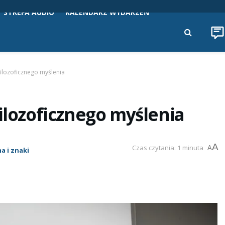
STREFA AUDIO
KALENDARZ WYDARZEŃ
filozoficznego myślenia
filozoficznego myślenia
A
Czas czytania: 1 minuta
A
a i znaki