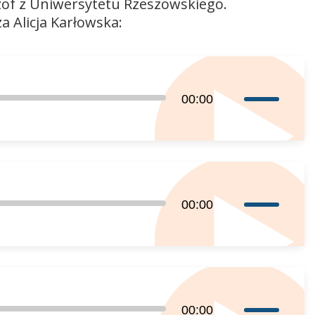
zof z Uniwersytetu Rzeszowskiego.
 Alicja Karłowska:
Używaj
00:00
strzałek
do
góry
oraz
do
Używaj
00:00
dołu
strzałek
aby
do
zwiększyć
góry
lub
oraz
zmniejszyć
do
głośność.
Używaj
00:00
dołu