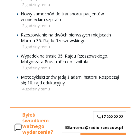
2 godziny temu
Nowy samochód do transportu pacjentów
w mieleckim szpitalu
2 godziny temu
Rzeszowianie na dwóch pierwszych miejscach
Marma 35. Rajdu Rzeszowskiego
2 godziny temu
Wypadek na trasie 35. Rajdu Rzeszowskiego.
Małgorzata Prus trafiła do szpitala
3 godziny temu
Motocykliści znów jadą śladami historii. Rozpoczął
się 10. rajd edukacyjny
4 godziny temu
Byłeś
17 222 22 22
świadkiem
ważnego
antena@radio.rzeszow.pl
wydarzenia?