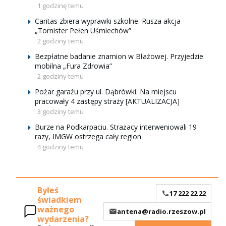
1 godzinę temu
Caritas zbiera wyprawki szkolne. Rusza akcja
„Tornister Pełen Uśmiechów”
2 godziny temu
Bezpłatne badanie znamion w Błażowej. Przyjedzie
mobilna „Fura Zdrowia”
2 godziny temu
Pożar garażu przy ul. Dąbrówki. Na miejscu
pracowały 4 zastępy straży [AKTUALIZACJA]
3 godziny temu
Burze na Podkarpaciu. Strażacy interweniowali 19
razy, IMGW ostrzega cały region
4 godziny temu
Byłeś
17 222 22 22
świadkiem
ważnego
antena@radio.rzeszow.pl
wydarzenia?