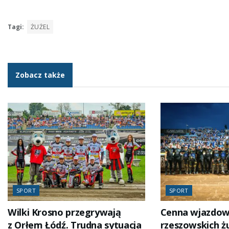
Tagi:
ŻUŻEL
Zobacz także
SPORT
SPORT
Wilki Krosno przegrywają
Cenna wjazdo
z Orłem Łódź. Trudna sytuacja
rzeszowskich 