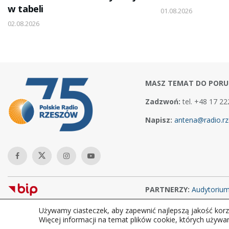
w tabeli
01.08.2026
02.08.2026
MASZ TEMAT DO PORU
Zadzwoń:
tel. +48 17 22
Napisz:
antena@radio.rz
PARTNERZY:
Audytoriu
Używamy ciasteczek, aby zapewnić najlepszą jakość korzy
Copyright © 2026Polskie Radio Rzeszów S.A. w likwidacj. Wszelkie
Więcej informacji na temat plików cookie, których używa