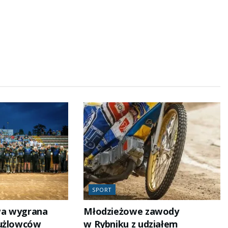
SPORT
wa wygrana
Młodzieżowe zawody
żużlowców
w Rybniku z udziałem