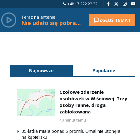
+48 17 222 22 22
Teraz na antenie
ZGŁOŚ TEMAT
Nie udało się pobrać tytułu.
Najnowsze
Popularne
Czołowe zderzenie
osobówek w Wiśniowej. Trzy
osoby ranne, droga
zablokowana
40 minut temu
35-latka miała ponad 5 promili. Omal nie utonęła
na kąpielisku