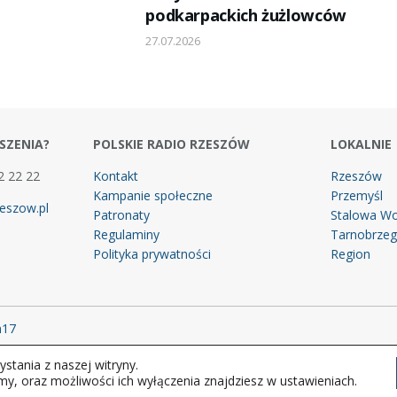
podkarpackich żużlowców
27.07.2026
SZENIA?
POLSKIE RADIO RZESZÓW
LOKALNIE
2 22 22
Kontakt
Rzeszów
Kampanie społeczne
Przemyśl
eszow.pl
Patronaty
Stalowa Wo
Regulaminy
Tarnobrze
Polityka prywatności
Region
m17
stania z naszej witryny.
 prawa zastrzeżone.
my, oraz możliwości ich wyłączenia znajdziesz w ustawieniach.