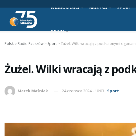
WIADOMOŚCI
MUZYKA
SPORT
RADIO
Polskie Radio Rzeszów
>
Sport
>
Żużel. Wilki wracają z podkulonymi ogonam
Żużel. Wilki wracają z po
Marek Maśniak
24 czerwca 2024 - 10:03
Sport