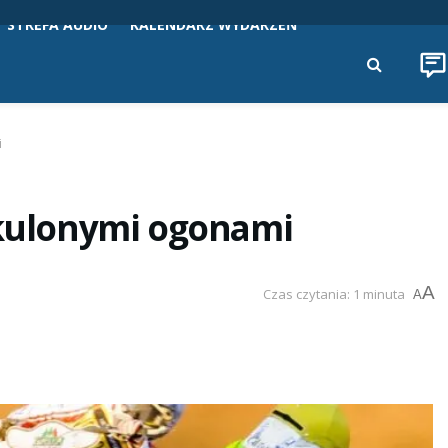
STREFA AUDIO
KALENDARZ WYDARZEŃ
i
dkulonymi ogonami
A
Czas czytania: 1 minuta
A