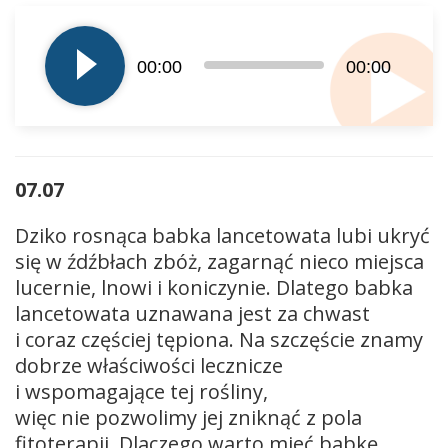
Odtwarzacz
plików
dźwiękowych
00:00
00:00
07.07
Dziko rosnąca babka lancetowata lubi ukryć
się w źdźbłach zbóż, zagarnąć nieco miejsca
lucernie, lnowi i koniczynie. Dlatego babka
lancetowata uznawana jest za chwast
i coraz częściej tępiona. Na szczęście znamy
dobrze właściwości lecznicze
i wspomagające tej rośliny,
więc nie pozwolimy jej zniknąć z pola
fitoterapii. Dlaczego warto mieć babkę