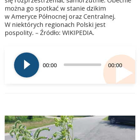
się rozprzestrzeniać samorzutnie. Obecnie
można go spotkać w stanie dzikim
w Ameryce Północnej oraz Centralnej.
W niektórych regionach Polski jest
pospolity. – Źródło: WIKIPEDIA.
Odtwarzacz
plików
dźwiękowych
00:00
00:00