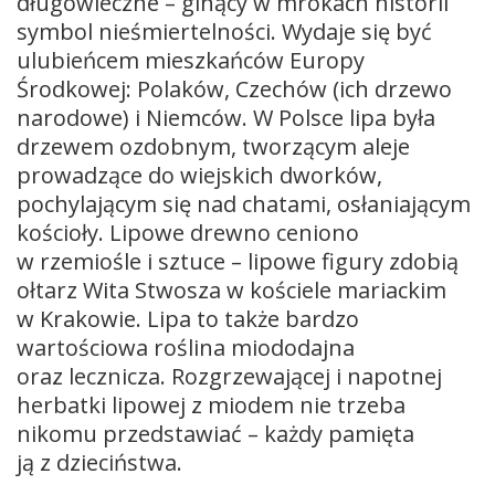
długowieczne – ginący w mrokach historii
symbol nieśmiertelności. Wydaje się być
ulubieńcem mieszkańców Europy
Środkowej: Polaków, Czechów (ich drzewo
narodowe) i Niemców. W Polsce lipa była
drzewem ozdobnym, tworzącym aleje
prowadzące do wiejskich dworków,
pochylającym się nad chatami, osłaniającym
kościoły. Lipowe drewno ceniono
w rzemiośle i sztuce – lipowe figury zdobią
ołtarz Wita Stwosza w kościele mariackim
w Krakowie. Lipa to także bardzo
wartościowa roślina miododajna
oraz lecznicza. Rozgrzewającej i napotnej
herbatki lipowej z miodem nie trzeba
nikomu przedstawiać – każdy pamięta
ją z dzieciństwa.