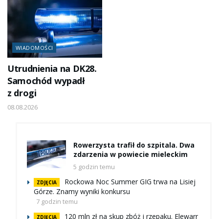
WIADOMOŚCI
Utrudnienia na DK28.
Samochód wypadł
z drogi
08.08.2026
Rowerzysta trafił do szpitala. Dwa
zdarzenia w powiecie mieleckim
5 godzin temu
Rockowa Noc Summer GIG trwa na Lisiej
ZDJĘCIA
Górze. Znamy wyniki konkursu
7 godzin temu
120 mln zł na skup zbóż i rzepaku. Elewarr
ZDJĘCIA