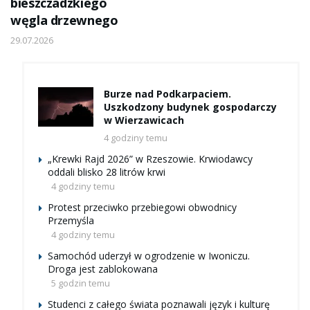
bieszczadzkiego
węgla drzewnego
29.07.2026
Burze nad Podkarpaciem.
Uszkodzony budynek gospodarczy
w Wierzawicach
4 godziny temu
„Krewki Rajd 2026” w Rzeszowie. Krwiodawcy
oddali blisko 28 litrów krwi
4 godziny temu
Protest przeciwko przebiegowi obwodnicy
Przemyśla
4 godziny temu
Samochód uderzył w ogrodzenie w Iwoniczu.
Droga jest zablokowana
5 godzin temu
Studenci z całego świata poznawali język i kulturę