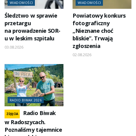
WIADOMOŚCI
WIADOMOŚCI
Śledztwo w sprawie
Powiatowy konkurs
przetargu
fotograficzny
na prowadzenie SOR-
„Nieznane choć
u w leskim szpitalu
bliskie”. Trwają
zgłoszenia
03.08.2026
02.08.2026
RADIO BIWAK 2026
Radio Biwak
ZDJĘCIA
w Radoszycach.
Poznaliśmy tajemnice