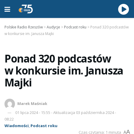
Polskie Radio Rzeszów
>
Audycje
>
Podcast roku
>
Ponad 320 podcastów
w konkursie im. Janusza Majki
Ponad 320 podcastów
w konkursie im. Janusza
Majki
Marek Maśniak
01 lipca 2024 - 15:55 - Aktualizacja 03 października 2024 -
08:22
Wiadomości
,
Podcast roku
A
Czas czytania: 1 minuta
A