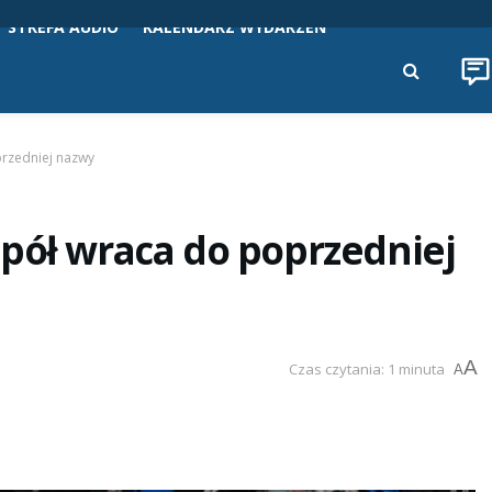
STREFA AUDIO
KALENDARZ WYDARZEŃ
przedniej nazwy
pół wraca do poprzedniej
A
Czas czytania: 1 minuta
A