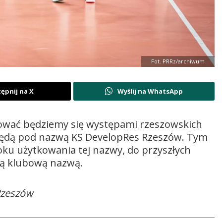
Fot. PRRz/archiwum
ępnij na X
Wyślij na WhatsApp
wać będziemy się występami rzeszowskich
ć będą pod nazwą KS DevelopRes Rzeszów. Tym
roku użytkowania tej nazwy, do przyszłych
rą klubową nazwą.
 Rzeszów