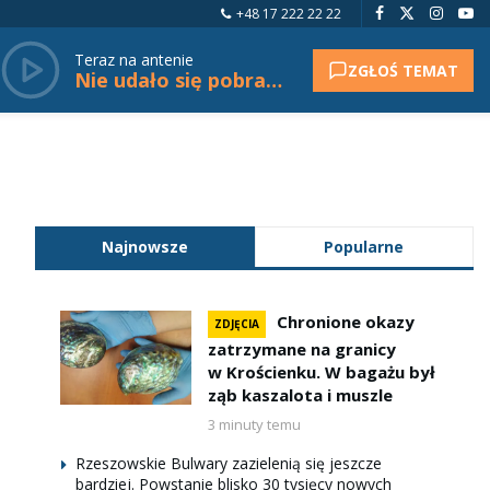
+48 17 222 22 22
Teraz na antenie
ZGŁOŚ TEMAT
Nie udało się pobrać tytułu.
Najnowsze
Popularne
Chronione okazy
ZDJĘCIA
zatrzymane na granicy
w Krościenku. W bagażu był
ząb kaszalota i muszle
3 minuty temu
Rzeszowskie Bulwary zazielenią się jeszcze
bardziej. Powstanie blisko 30 tysięcy nowych