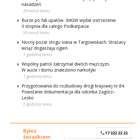
nasadzeń
20 minut temu
Burze po fali upałów. IMGW wydał ostrzeżenie
II stopnia dla całego Podkarpacia
50 minut temu
Nocny pożar stogu siana w Targowiskach. Strażacy
wciąż dogaszają ogień
1 godzinę temu
Wspólny patrol zatrzymał dwóch mężczyzn.
W aucie i domu znaleziono narkotyki
1 godzinę temu
Przygotowania do rozbudowy drogi krajowej nr 84.
Powstanie dokumentacja dla odcinka Zagórz–
Lesko
2 godziny temu
Byłeś
17 222 22 22
świadkiem