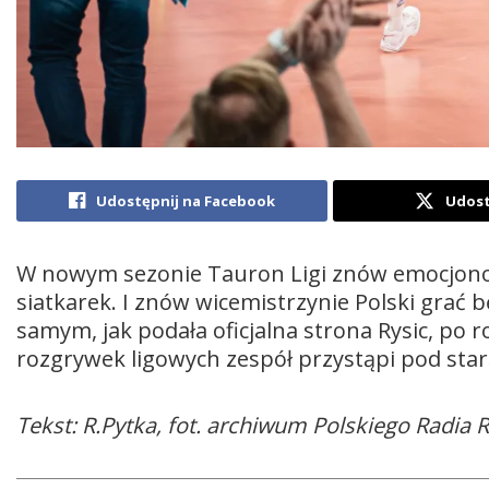
Udostępnij na Facebook
Udost
W nowym sezonie Tauron Ligi znów emocjono
siatkarek. I znów wicemistrzynie Polski gra
samym, jak podała oficjalna strona Rysic, po 
rozgrywek ligowych zespół przystąpi pod sta
Tekst: R.Pytka, fot. archiwum Polskiego Radia