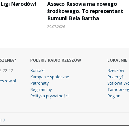
 Ligi Narodów!
Asseco Resovia ma nowego
środkowego. To reprezentant
Rumunii Bela Bartha
29.07.2026
SZENIA?
POLSKIE RADIO RZESZÓW
LOKALNIE
2 22 22
Kontakt
Rzeszów
Kampanie społeczne
Przemyśl
eszow.pl
Patronaty
Stalowa Wo
Regulaminy
Tarnobrze
Polityka prywatności
Region
m17