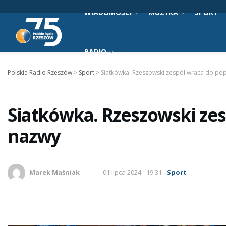
WIADOMOŚCI
MUZYKA
SPORT
RADIO
Polskie Radio Rzeszów
>
Sport
>
Siatkówka. Rzeszowski zespół wraca do po
Siatkówka. Rzeszowski zes
nazwy
Marek Maśniak
01 lipca 2024 - 19:31
Sport