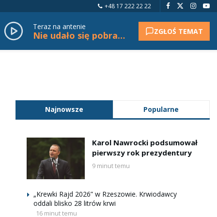
+48 17 222 22 22
Teraz na antenie
ZGŁOŚ TEMAT
Nie udało się pobrać tytułu.
Najnowsze
Popularne
Karol Nawrocki podsumował
pierwszy rok prezydentury
9 minut temu
„Krewki Rajd 2026” w Rzeszowie. Krwiodawcy
oddali blisko 28 litrów krwi
16 minut temu