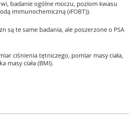
rwi, badanie ogólne moczu, poziom kwasu
todą immunochemiczną (iFOBT)).
zn są te same badania, ale poszerzone o PSA
iar ciśnienia tętniczego, pomiar masy ciała,
a masy ciała (BMI).