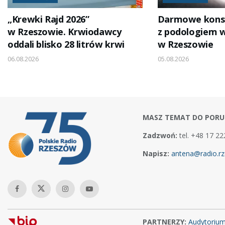
„Krewki Rajd 2026”
Darmowe konsu
w Rzeszowie. Krwiodawcy
z podologiem 
oddali blisko 28 litrów krwi
w Rzeszowie
06.08.2026
05.08.2026
MASZ TEMAT DO PORU
Zadzwoń:
tel. +48 17 22
Napisz:
antena@radio.rz
PARTNERZY:
Audytoriu