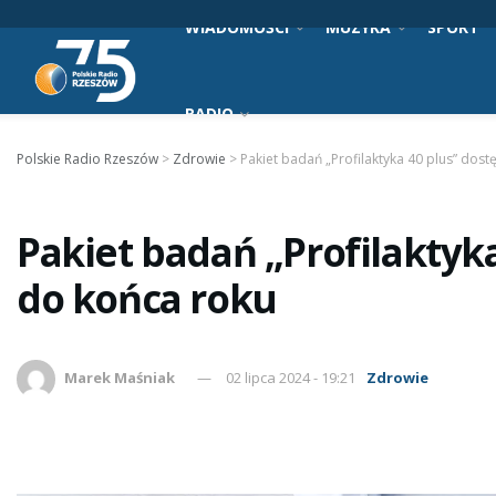
WIADOMOŚCI
MUZYKA
SPORT
RADIO
Polskie Radio Rzeszów
>
Zdrowie
>
Pakiet badań „Profilaktyka 40 plus” dos
Pakiet badań „Profilaktyk
do końca roku
Marek Maśniak
02 lipca 2024 - 19:21
Zdrowie