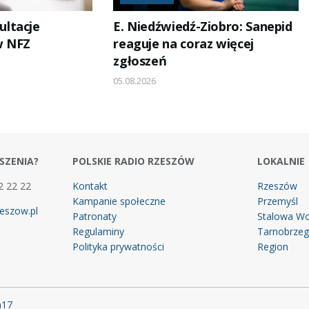
ltacje
E. Niedźwiedź-Ziobro: Sanepid
w NFZ
reaguje na coraz więcej
zgłoszeń
05.08.2026
SZENIA?
POLSKIE RADIO RZESZÓW
LOKALNIE
2 22 22
Kontakt
Rzeszów
Kampanie społeczne
Przemyśl
eszow.pl
Patronaty
Stalowa Wo
Regulaminy
Tarnobrze
Polityka prywatności
Region
m17