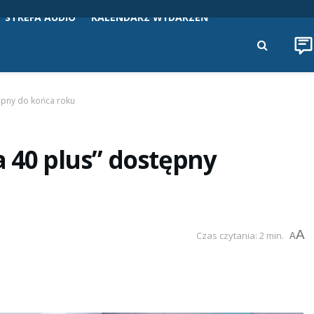
STREFA AUDIO
KALENDARZ WYDARZEŃ
tępny do końca roku
a 40 plus” dostępny
A
Czas czytania: 2 min.
A