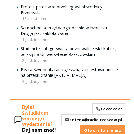
Protest przeciwko przebiegowi obwodnicy
Przemyśla
16 minut temu
Samochód uderzył w ogrodzenie w Iwoniczu.
Droga jest zablokowana
1 godzinę temu
Studenci z całego świata poznawali język i kulturę
polską na Uniwersytecie Rzeszowskim
2 godziny temu
Beata Szydło ukarana grzywną za niestawienie się
na przesłuchanie [AKTUALIZACJA]
3 godziny temu
Byłeś
17 222 22 22
świadkiem
ważnego
antena@radio.rzeszow.pl
wydarzenia?
Daj nam znać!
Otwórz formularz