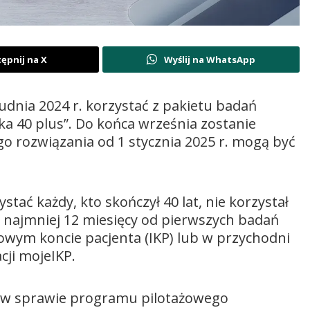
ępnij na X
Wyślij na WhatsApp
udnia 2024 r. korzystać z pakietu badań
a 40 plus”. Do końca września zostanie
go rozwiązania od 1 stycznia 2025 r. mogą być
tać każdy, kto skończył 40 lat, nie korzystał
co najmniej 12 miesięcy od pierwszych badań
towym koncie pacjenta (IKP) lub w przychodni
cji mojeIKP.
a w sprawie programu pilotażowego