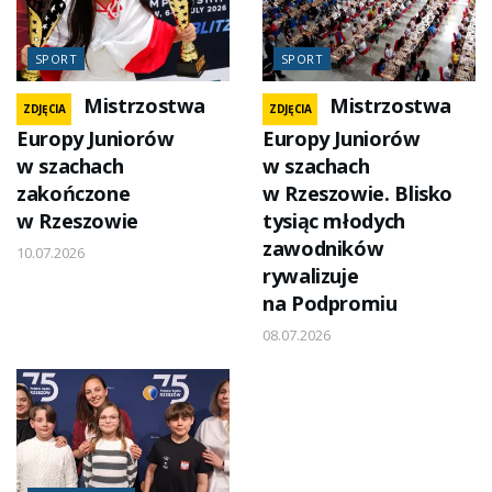
SPORT
SPORT
Mistrzostwa
Mistrzostwa
ZDJĘCIA
ZDJĘCIA
Europy Juniorów
Europy Juniorów
w szachach
w szachach
zakończone
w Rzeszowie. Blisko
w Rzeszowie
tysiąc młodych
zawodników
10.07.2026
rywalizuje
na Podpromiu
08.07.2026