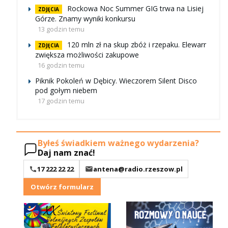
Rockowa Noc Summer GIG trwa na Lisiej
ZDJĘCIA
Górze. Znamy wyniki konkursu
13 godzin temu
120 mln zł na skup zbóż i rzepaku. Elewarr
ZDJĘCIA
zwiększa możliwości zakupowe
16 godzin temu
Piknik Pokoleń w Dębicy. Wieczorem Silent Disco
pod gołym niebem
17 godzin temu
Byłeś świadkiem ważnego wydarzenia?
Daj nam znać!
17 222 22 22
antena@radio.rzeszow.pl
Otwórz formularz