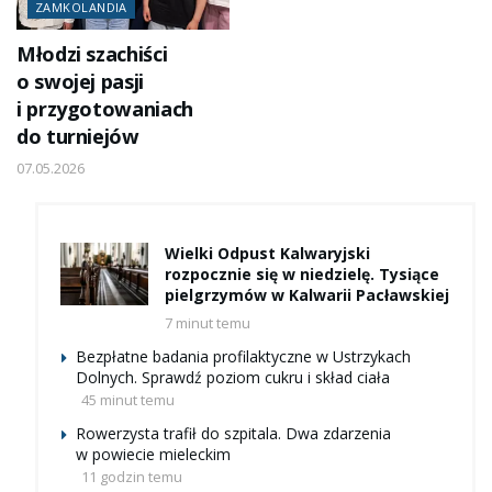
ZAMKOLANDIA
Młodzi szachiści
o swojej pasji
i przygotowaniach
do turniejów
07.05.2026
Wielki Odpust Kalwaryjski
rozpocznie się w niedzielę. Tysiące
pielgrzymów w Kalwarii Pacławskiej
7 minut temu
Bezpłatne badania profilaktyczne w Ustrzykach
Dolnych. Sprawdź poziom cukru i skład ciała
45 minut temu
Rowerzysta trafił do szpitala. Dwa zdarzenia
w powiecie mieleckim
11 godzin temu