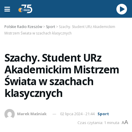
Polskie Radio Rzeszów
>
Sport
>
Szachy. Student URz Akademickim
Mistrzem Świata w szachach klasycznych
Szachy. Student URz
Akademickim Mistrzem
Świata w szachach
klasycznych
Marek Maśniak
02 lipca 2024 - 21:44
Sport
A
Czas czytania: 1 minuta
A