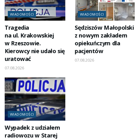
WIADOMOŚCI
WIADOMOŚCI
Tragedia
Sędziszów Małopolski
na ul. Krakowskiej
z nowym zakładem
w Rzeszowie.
opiekuńczym dla
Kierowcy nie udało się
pacjentów
uratować
07.08.2026
07.08.2026
WIADOMOŚCI
Wypadek z udziałem
radiowozu w Starej