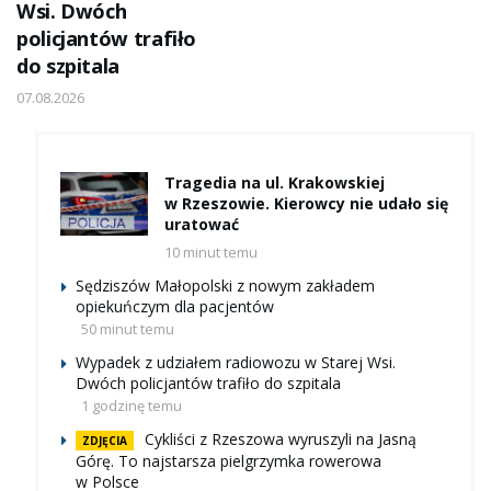
Wsi. Dwóch
policjantów trafiło
do szpitala
07.08.2026
Tragedia na ul. Krakowskiej
w Rzeszowie. Kierowcy nie udało się
uratować
10 minut temu
Sędziszów Małopolski z nowym zakładem
opiekuńczym dla pacjentów
50 minut temu
Wypadek z udziałem radiowozu w Starej Wsi.
Dwóch policjantów trafiło do szpitala
1 godzinę temu
Cykliści z Rzeszowa wyruszyli na Jasną
ZDJĘCIA
Górę. To najstarsza pielgrzymka rowerowa
w Polsce