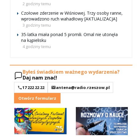
2 godziny temu
Czołowe zderzenie w Wiśniowej. Trzy osoby ranne,
wprowadzono ruch wahadłowy [AKTUALIZACJA]
3 godziny temu
35-latka miała ponad 5 promili. Omal nie utonęła
na kąpielisku
4 godziny temu
Byłeś świadkiem ważnego wydarzenia?
Daj nam znać!
17 222 22 22
antena@radio.rzeszow.pl
Otwórz formularz