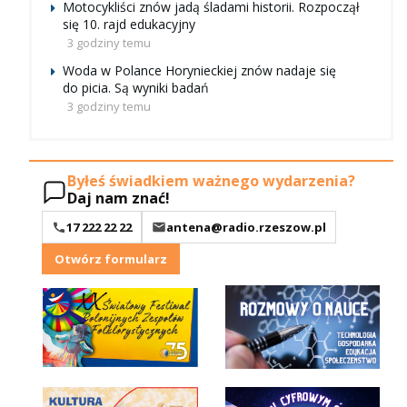
Motocykliści znów jadą śladami historii. Rozpoczął
się 10. rajd edukacyjny
3 godziny temu
Woda w Polance Horynieckiej znów nadaje się
do picia. Są wyniki badań
3 godziny temu
Byłeś świadkiem ważnego wydarzenia?
Daj nam znać!
17 222 22 22
antena@radio.rzeszow.pl
Otwórz formularz