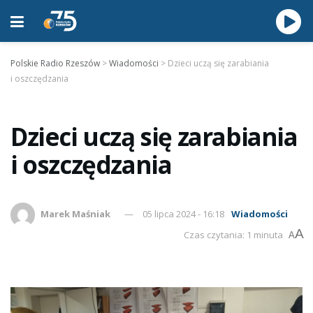
Polskie Radio Rzeszów
>
Wiadomości
>
Dzieci uczą się zarabiania
i oszczędzania
Dzieci uczą się zarabiania
i oszczędzania
Marek Maśniak
05 lipca 2024 - 16:18
Wiadomości
A
Czas czytania: 1 minuta
A