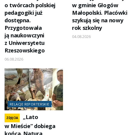
o twórcach polskiej
w gminie Głogów
pedagogiki już
Małopolski. Placówki
dostępna.
szykują się na nowy
Przygotowała
rok szkolny
ją naukowczyni
04.08.2026
z Uniwersytetu
Rzeszowskiego
06.08.2026
RELACJE REPORTERSKIE
„Lato
ZDJĘCIA
w Mieście” dobiega
końca. Natura