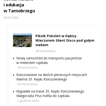
i edukacja
w Tarnobrzegu
29.07.2026
Piknik Pokoleń w Dębicy.
Wieczorem Silent Disco pod gołym
niebem
28 minut temu
Nowy samochód do transportu pacjentów
w mieleckim szpitalu
39 minut temu
Rzeszowianie na dwóch pierwszych miejscach
Marma 35. Rajdu Rzeszowskiego
55 minut temu
Wypadek na trasie 35. Rajdu Rzeszowskiego.
Małgorzata Prus trafiła do szpitala
2 godziny temu