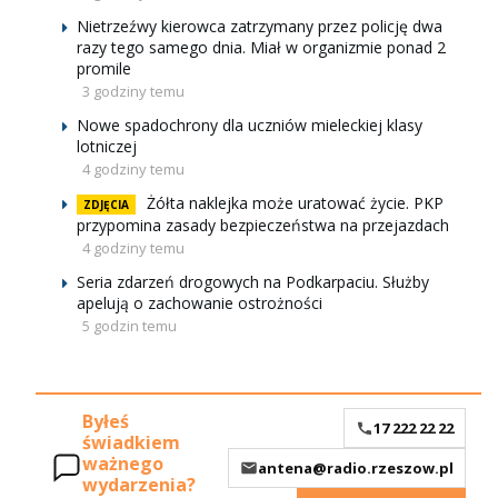
Nietrzeźwy kierowca zatrzymany przez policję dwa
razy tego samego dnia. Miał w organizmie ponad 2
promile
3 godziny temu
Nowe spadochrony dla uczniów mieleckiej klasy
lotniczej
4 godziny temu
Żółta naklejka może uratować życie. PKP
ZDJĘCIA
przypomina zasady bezpieczeństwa na przejazdach
4 godziny temu
Seria zdarzeń drogowych na Podkarpaciu. Służby
apelują o zachowanie ostrożności
5 godzin temu
Byłeś
17 222 22 22
świadkiem
ważnego
antena@radio.rzeszow.pl
wydarzenia?