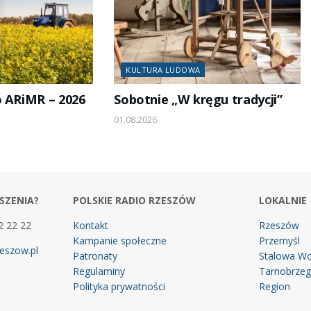
KULTURA LUDOWA
o ARiMR – 2026
Sobotnie „W kręgu tradycji”
01.08.2026
SZENIA?
POLSKIE RADIO RZESZÓW
LOKALNIE
2 22 22
Kontakt
Rzeszów
Kampanie społeczne
Przemyśl
eszow.pl
Patronaty
Stalowa Wo
Regulaminy
Tarnobrze
Polityka prywatności
Region