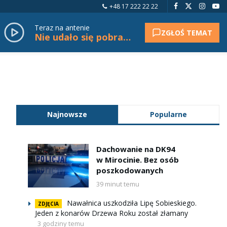
+48 17 222 22 22
Teraz na antenie
ZGŁOŚ TEMAT
Nie udało się pobrać tytułu.
Najnowsze
Popularne
Dachowanie na DK94
w Mirocinie. Bez osób
poszkodowanych
39 minut temu
Nawałnica uszkodziła Lipę Sobieskiego.
ZDJĘCIA
Jeden z konarów Drzewa Roku został złamany
3 godziny temu