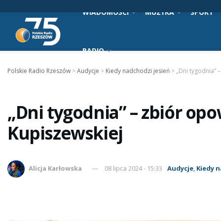
WIADOMOŚCI
MUZYKA
SPORT
RADIO
Polskie Radio Rzeszów
>
Audycje
>
Kiedy nadchodzi jesień
>
„Dni tygodnia” 
„Dni tygodnia” – zbiór op
Kupiszewskiej
Alicja Karłowska
08 lipca 2024 - 15:33
Audycje
,
Kiedy n