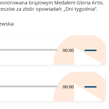
r. uhonorowana brązowym Medalem Gloria Artis.
eszów za zbiór opowiadań: „Dni tygodnia”.
ewska:
Używaj
00:00
strzałek
do
góry
oraz
do
Używaj
00:00
dołu
strzałek
aby
do
zwiększyć
góry
lub