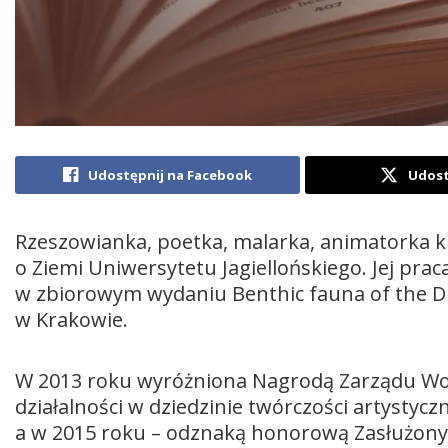
Udostępnij na Facebook
Udost
Rzeszowianka, poetka, malarka, animatorka ku
o Ziemi Uniwersytetu Jagiellońskiego. Jej pra
w zbiorowym wydaniu Benthic fauna of the Du
w Krakowie.
W 2013 roku wyróżniona Nagrodą Zarządu Woj
działalności w dziedzinie twórczości artystycz
a w 2015 roku – odznaką honorową Zasłużony d