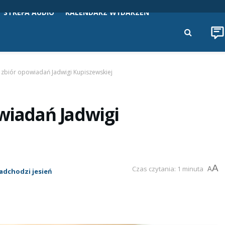
STREFA AUDIO
KALENDARZ WYDARZEŃ
– zbiór opowiadań Jadwigi Kupiszewskiej
owiadań Jadwigi
A
Czas czytania: 1 minuta
A
adchodzi jesień