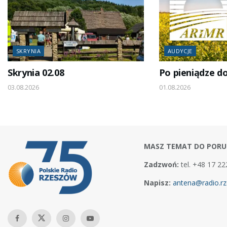
SKRYNIA
AUDYCJE
Skrynia 02.08
Po pieniądze d
03.08.2026
01.08.2026
MASZ TEMAT DO PORU
Zadzwoń:
tel. +48 17 22
Napisz:
antena@radio.rz