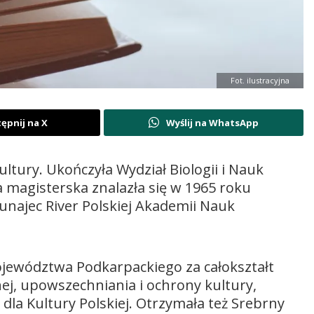
Fot. ilustracyjna
ępnij na X
Wyślij na WhatsApp
ltury. Ukończyła Wydział Biologii i Nauk
ca magisterska znalazła się w 1965 roku
najec River Polskiej Akademii Nauk
ewództwa Podkarpackiego za całokształt
nej, upowszechniania i ochrony kultury,
la Kultury Polskiej. Otrzymała też Srebrny