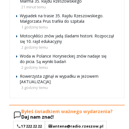
Marma 35. Rajdu Rzeszowskiego
21 minut temu
Wypadek na trasie 35. Rajdu Rzeszowskiego.
Małgorzata Prus trafiła do szpitala
1 godzinę temu
Motocykliści znów jadą śladami historii. Rozpoczął
się 10. rajd edukacyjny
2 godziny temu
Woda w Polance Horynieckiej znów nadaje się
do picia. Są wyniki badań
2 godziny temu
Rowerzysta zginął w wypadku w Jeżowem
[AKTUALIZACJA]
3 godziny temu
Byłeś świadkiem ważnego wydarzenia?
Daj nam znać!
17 222 22 22
antena@radio.rzeszow.pl