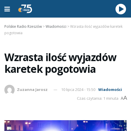
Polskie Radio Rzeszów
>
Wiadomości
>
Wzrasta ilość wyjazdów karetek
pogotowia
Wzrasta ilość wyjazdów
karetek pogotowia
Zuzanna Jarosz
10 lipca 2024 - 15:50
Wiadomości
A
Czas czytania: 1 minuta
A