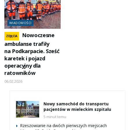
WIADOMOŚCI
Nowoczesne
ZDJĘCIA
ambulanse trafiły
na Podkarpacie. Sześć
karetek i pojazd
operacyjny dla
ratowników
06.02.2026
Nowy samochód do transportu
pacjentów w mieleckim szpitalu
5 minut temu
Rzeszowianie na dwóch pierwszych miejscach