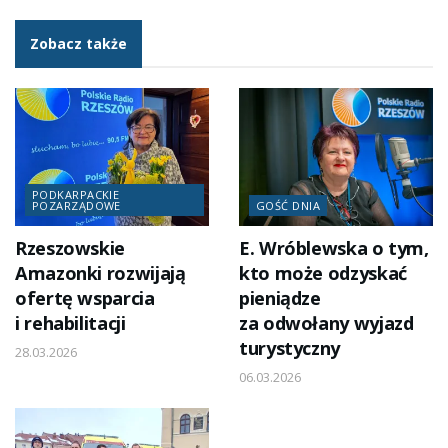
Zobacz także
PODKARPACKIE
POZARZĄDOWE
GOŚĆ DNIA
Rzeszowskie
E. Wróblewska o tym,
Amazonki rozwijają
kto może odzyskać
ofertę wsparcia
pieniądze
i rehabilitacji
za odwołany wyjazd
turystyczny
28.03.2026
06.03.2026