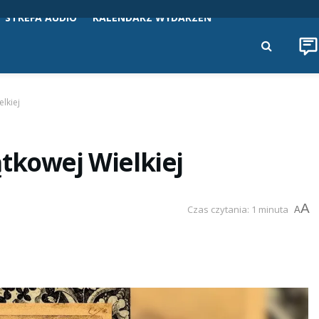
STREFA AUDIO
KALENDARZ WYDARZEŃ
lkiej
tkowej Wielkiej
A
Czas czytania: 1 minuta
A