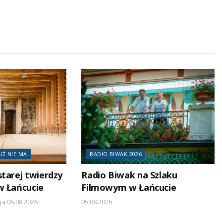
UŻ NIE MA
RADIO BIWAK 2026
starej twierdzy
Radio Biwak na Szlaku
w Łańcucie
Filmowym w Łańcucie
ja 06.08.2026
05.08.2026