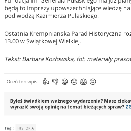
Fundacja im. Generała Pułaskiego ma już pla
będą to imprezy upowszechniające wiedzę na 
pod wodzą Kazimierza Pułaskiego.
Ostatnia Krempnianska Parad Historyczna rozpo
13.00 w Świątkowej Wielkiej.
Tekst: Barbara Kozłowska, fot. materiały pras
Byłeś świadkiem ważnego wydarzenia? Masz ciekawy
wyrazić swoją opinię na temat bieżących spraw?
Z
Tagi:
HISTORIA