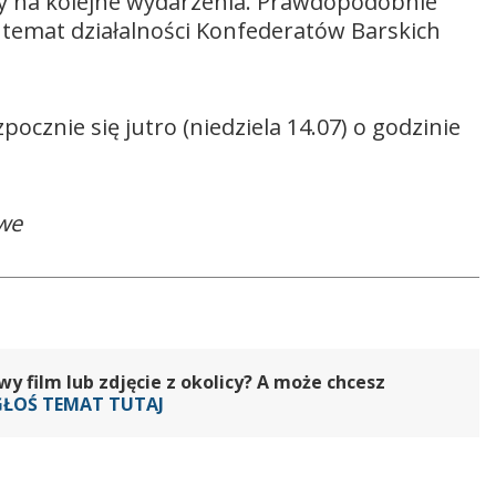
ny na kolejne wydarzenia. Prawdopodobnie
temat działalności Konfederatów Barskich
cznie się jutro (niedziela 14.07) o godzinie
owe
 film lub zdjęcie z okolicy? A może chcesz
GŁOŚ TEMAT TUTAJ