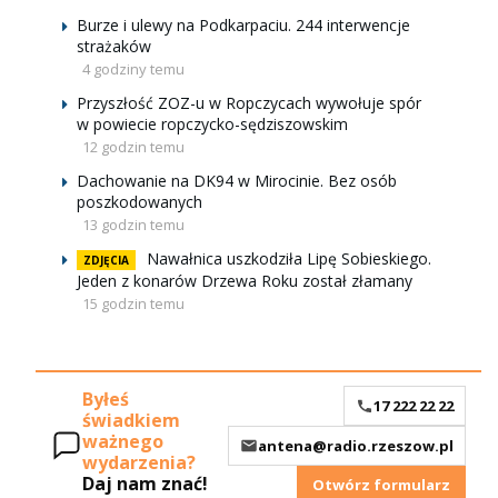
Burze i ulewy na Podkarpaciu. 244 interwencje
strażaków
4 godziny temu
Przyszłość ZOZ-u w Ropczycach wywołuje spór
w powiecie ropczycko-sędziszowskim
12 godzin temu
Dachowanie na DK94 w Mirocinie. Bez osób
poszkodowanych
13 godzin temu
Nawałnica uszkodziła Lipę Sobieskiego.
ZDJĘCIA
Jeden z konarów Drzewa Roku został złamany
15 godzin temu
Byłeś
17 222 22 22
świadkiem
ważnego
antena@radio.rzeszow.pl
wydarzenia?
Daj nam znać!
Otwórz formularz