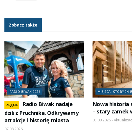
Zobacz także
RADIO BIWAK 2026
MIEJSCA, KTÓRYCH J
Radio Biwak nadaje
Nowa historia 
ZDJĘCIA
– stary zamek 
dziś z Pruchnika. Odkrywamy
atrakcje i historię miasta
05.08.2026 - Aktualizac
07.08.2026