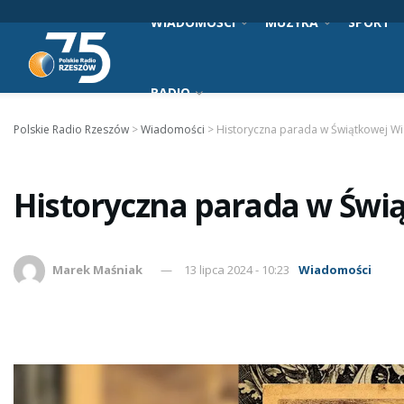
WIADOMOŚCI
MUZYKA
SPORT
RADIO
Polskie Radio Rzeszów
>
Wiadomości
>
Historyczna parada w Świątkowej Wie
Historyczna parada w Świą
Marek Maśniak
13 lipca 2024 - 10:23
Wiadomości