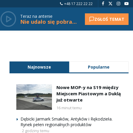
+48 17 222 22 22
Teraz na antenie
ZGŁOŚ TEMAT
Nie udało się pobrać tytułu.
Najnowsze
Popularne
Nowe MOP-y na S19 między
Miejscem Piastowym a Duklą
już otwarte
16 minut temu
Dębicki Jarmark Smaków, Antyków i Rękodzieła.
Rynek pełen regionalnych produktów
2 godziny temu