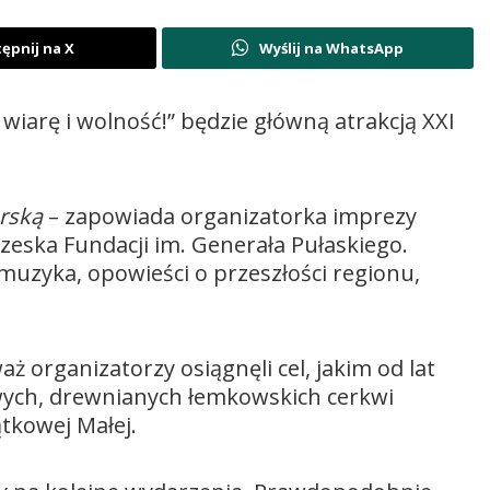
ępnij na X
Wyślij na WhatsApp
wiarę i wolność!” będzie główną atrakcją XXI
rską
– zapowiada organizatorka imprezy
zeska Fundacji im. Generała Pułaskiego.
uzyka, opowieści o przeszłości regionu,
aż organizatorzy osiągnęli cel, jakim od lat
wych, drewnianych łemkowskich cerkwi
ątkowej Małej.