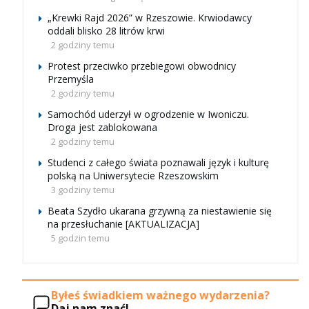
„Krewki Rajd 2026” w Rzeszowie. Krwiodawcy
oddali blisko 28 litrów krwi
2 godziny temu
Protest przeciwko przebiegowi obwodnicy
Przemyśla
2 godziny temu
Samochód uderzył w ogrodzenie w Iwoniczu.
Droga jest zablokowana
2 godziny temu
Studenci z całego świata poznawali język i kulturę
polską na Uniwersytecie Rzeszowskim
3 godziny temu
Beata Szydło ukarana grzywną za niestawienie się
na przesłuchanie [AKTUALIZACJA]
5 godzin temu
Byłeś świadkiem ważnego wydarzenia?
Daj nam znać!