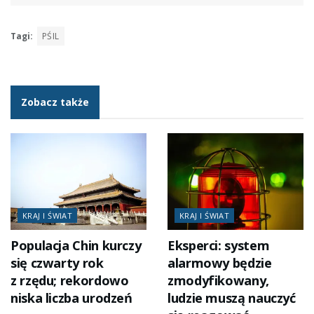
Tagi:
PŚIL
Zobacz także
KRAJ I ŚWIAT
KRAJ I ŚWIAT
Populacja Chin kurczy
Eksperci: system
się czwarty rok
alarmowy będzie
z rzędu; rekordowo
zmodyfikowany,
niska liczba urodzeń
ludzie muszą nauczyć