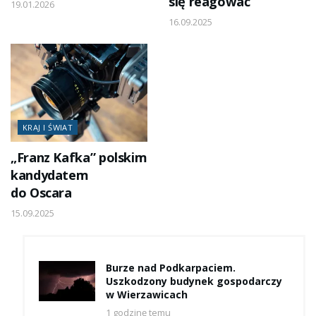
się reagować
19.01.2026
16.09.2025
KRAJ I ŚWIAT
„Franz Kafka” polskim
kandydatem
do Oscara
15.09.2025
Burze nad Podkarpaciem.
Uszkodzony budynek gospodarczy
w Wierzawicach
1 godzinę temu