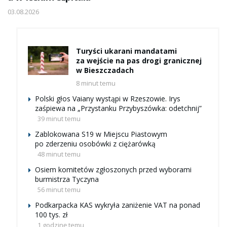
03.08.2026
Turyści ukarani mandatami
za wejście na pas drogi granicznej
w Bieszczadach
8 minut temu
Polski głos Vaiany wystąpi w Rzeszowie. Irys
zaśpiewa na „Przystanku Przybyszówka: odetchnij”
39 minut temu
Zablokowana S19 w Miejscu Piastowym
po zderzeniu osobówki z ciężarówką
48 minut temu
Osiem komitetów zgłoszonych przed wyborami
burmistrza Tyczyna
56 minut temu
Podkarpacka KAS wykryła zaniżenie VAT na ponad
100 tys. zł
1 godzinę temu