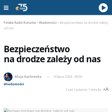
Polskie Radio Rzeszów
>
Wiadomości
>
Bezpieczeństwo na drodze zależy
od nas
Bezpieczeństwo
na drodze zależy od nas
Alicja Karłowska
14 lipca 2024 - 09:03
Wiadomości
A
Czas czytania: 1 minuta
A