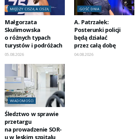
MIĘDZY CISZĄ A CISZĄ
GOŚĆ DNIA
Małgorzata
A. Patrzałek:
Skulimowska
Posterunki policji
o różnych typach
będą działać
turystów i podróżach
przez całą dobę
05.08.2026
04.08.2026
WIADOMOŚCI
Śledztwo w sprawie
przetargu
na prowadzenie SOR-
u w leskim szpitalu