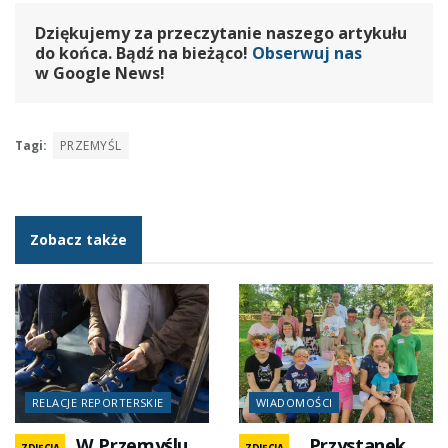
Dziękujemy za przeczytanie naszego artykułu
do końca. Bądź na bieżąco!
Obserwuj nas
w Google News!
Tagi:
PRZEMYŚL
Zobacz także
RELACJE REPORTERSKIE
WIADOMOŚCI
W Przemyślu
„Przystanek
ZDJĘCIA
ZDJĘCIA