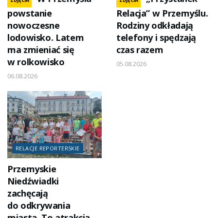
powstanie
Relacja” w Przemyślu.
nowoczesne
Rodziny odkładają
lodowisko. Latem
telefony i spędzają
ma zmieniać się
czas razem
w rolkowisko
05.08.2026
06.08.2026
RELACJE REPORTERSKIE
Przemyskie
Niedźwiadki
zachęcają
do odkrywania
miasta. To atrakcja