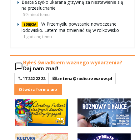
Beata Szydło ukarana grzywną za niestawienie się
na przesłuchanie
59 minut temu
W Przemyślu powstanie nowoczesne
ZDJĘCIA
lodowisko. Latem ma zmieniać się w rolkowisko
1 godzinę temu
Byłeś świadkiem ważnego wydarzenia?
Daj nam znać!
17 222 22 22
antena@radio.rzeszow.pl
Otwórz formularz