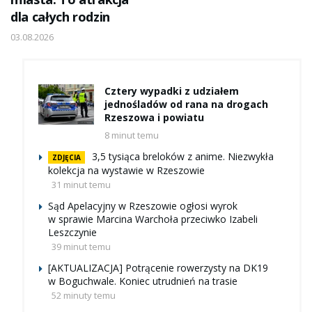
dla całych rodzin
03.08.2026
Cztery wypadki z udziałem
jednośladów od rana na drogach
Rzeszowa i powiatu
8 minut temu
3,5 tysiąca breloków z anime. Niezwykła
ZDJĘCIA
kolekcja na wystawie w Rzeszowie
31 minut temu
Sąd Apelacyjny w Rzeszowie ogłosi wyrok
w sprawie Marcina Warchoła przeciwko Izabeli
Leszczynie
39 minut temu
[AKTUALIZACJA] Potrącenie rowerzysty na DK19
w Boguchwale. Koniec utrudnień na trasie
52 minuty temu